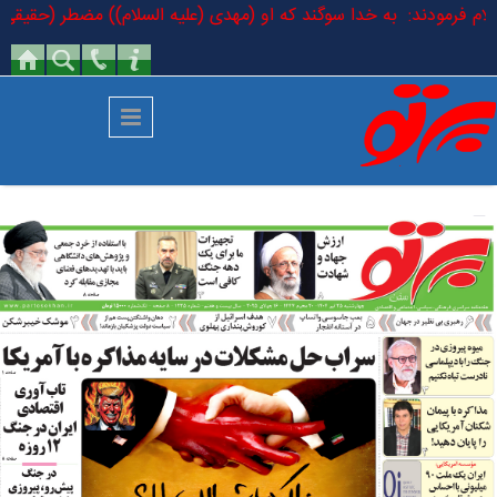
رفتن به محتوای اصلی
السلام فرمودند: به خدا سوگند که او (مهدی (علیه السلام)) مضطر (حقیقی) ا