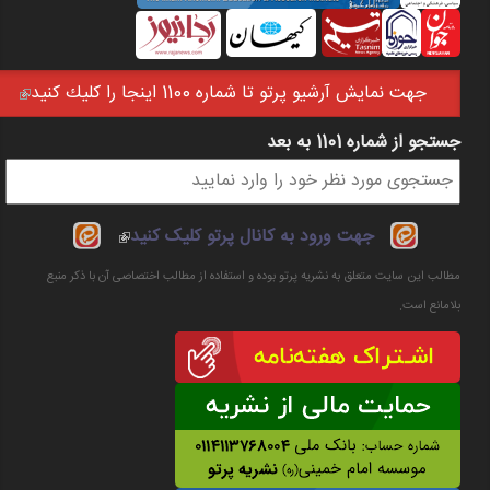
جهت نمايش آرشيو پرتو تا شماره 1100 اينجا را كليك كنيد
(link is external)
جستجو از شماره 1101 به بعد
فرم جستجو
(link is
جهت ورود به کانال پرتو کلیک کنید
external)
مطالب این سایت متعلق به نشریه پرتو بوده و استفاده از مطالب اختصاصی آن با ذکر منبع
بلامانع است.