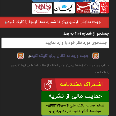
جهت نمايش آرشيو پرتو تا شماره 1100 اينجا را كليك كنيد
(link is external)
جستجو از شماره 1101 به بعد
فرم جستجو
(link is
جهت ورود به کانال پرتو کلیک کنید
external)
مطالب این سایت متعلق به نشریه پرتو بوده و استفاده از مطالب اختصاصی آن با ذکر منبع
بلامانع است.