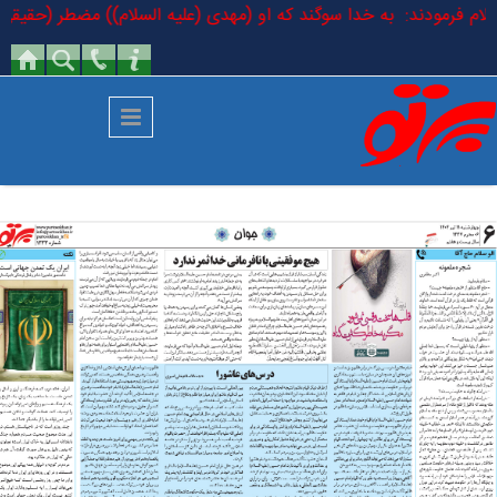
رفتن به محتوای اصلی
السلام فرمودند: به خدا سوگند که او (مهدی (علیه السلام)) مضطر (حقیقی) ا