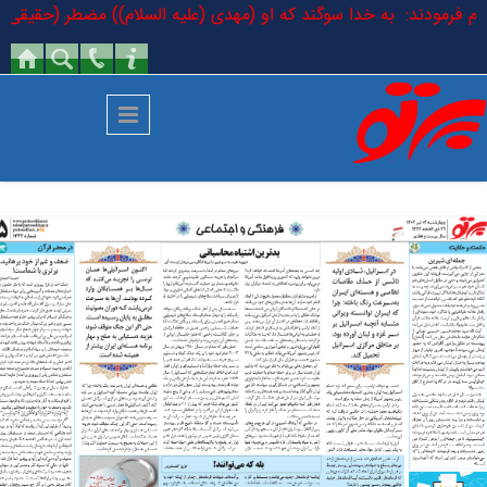
رفتن به محتوای اصلی
لسلام فرمودند: به خدا سوگند که او (مهدی (علیه السلام)) مضطر (حقیقی) اس