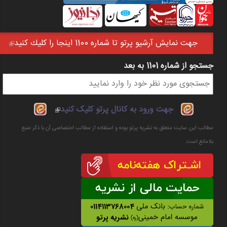
جهت نمايش آرشيو پرتو تا شماره 1100 اينجا را كليك كنيد
(link is external)
جستجو از شماره 1101 به بعد
فرم جستجو
(link is
جهت ورود به کانال پرتو کلیک کنید
external)
مطالب این سایت متعلق به نشریه پرتو بوده و استفاده از مطالب اختصاصی آن با ذکر منبع
بلامانع است.