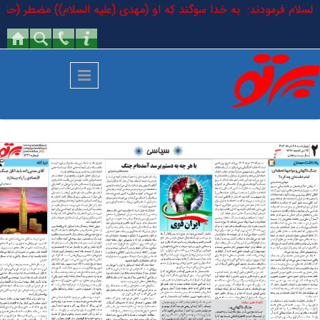
رفتن به محتوای اصلی
یه السلام فرمودند: به خدا سوگند که او (مهدی (علیه السلام)) مضطر (حقیقی