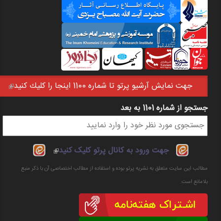
جهت نمايش آرشيو پرتو تا شماره 1100 اينجا را كليك كنيد
(link is external)
جستجو از شماره 1101 به بعد
فرم جستجو
(link is
جهت ورود به کانال پرتو کلیک کنید
external)
مطالب این سایت متعلق به نشریه پرتو بوده و استفاده از مطالب اختصاصی آن با ذکر منبع
بلامانع است.