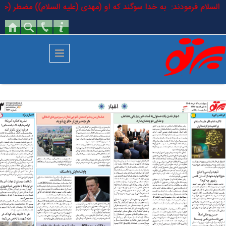
رفتن به محتوای اصلی
لیه السلام فرمودند: به خدا سوگند که او (مهدی (علیه السلام)) مضطر (حقیق