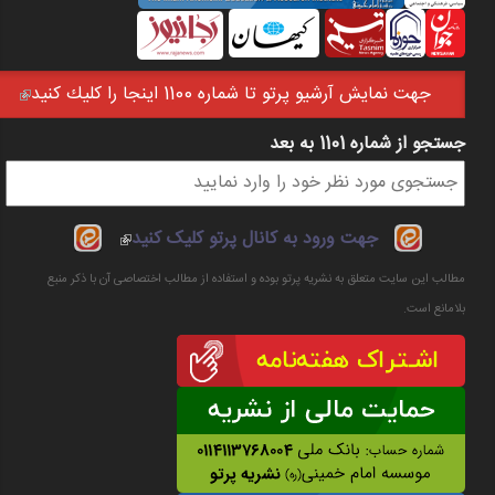
جهت نمايش آرشيو پرتو تا شماره 1100 اينجا را كليك كنيد
(link is external)
جستجو از شماره 1101 به بعد
فرم جستجو
(link is
جهت ورود به کانال پرتو کلیک کنید
external)
مطالب این سایت متعلق به نشریه پرتو بوده و استفاده از مطالب اختصاصی آن با ذکر منبع
بلامانع است.