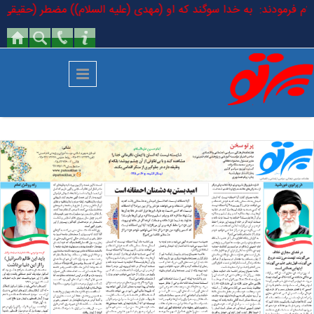
رفتن به محتوای اصلی
السلام فرمودند: به خدا سوگند که او (مهدی (علیه السلام)) مضطر (حقیقی) ا