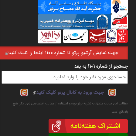
جهت نمايش آرشيو پرتو تا شماره 1100 اينجا را كليك كنيد
(link is external)
جستجو از شماره 1101 به بعد
فرم جستجو
(link is
جهت ورود به کانال پرتو کلیک کنید
external)
مطالب این سایت متعلق به نشریه پرتو بوده و استفاده از مطالب اختصاصی آن با ذکر منبع
بلامانع است.