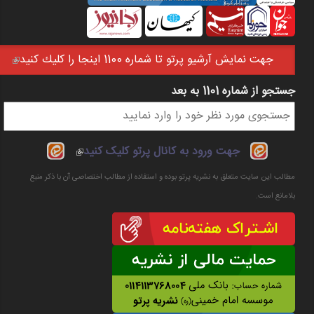
جهت نمايش آرشيو پرتو تا شماره 1100 اينجا را كليك كنيد
(link is external)
جستجو از شماره 1101 به بعد
فرم جستجو
(link is
جهت ورود به کانال پرتو کلیک کنید
external)
مطالب این سایت متعلق به نشریه پرتو بوده و استفاده از مطالب اختصاصی آن با ذکر منبع
بلامانع است.