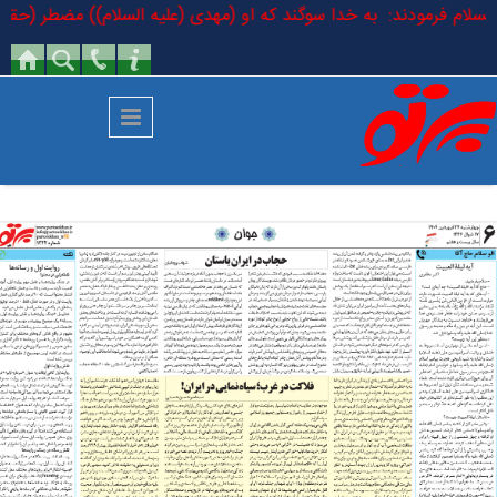
رفتن به محتوای اصلی
یه السلام فرمودند: به خدا سوگند که او (مهدی (علیه السلام)) مضطر (حقیقی