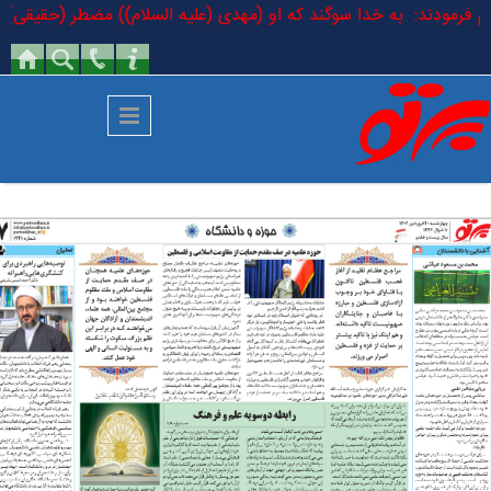
رفتن به محتوای اصلی
لسلام فرمودند: به خدا سوگند که او (مهدی (علیه السلام)) مضطر (حقیقی) است