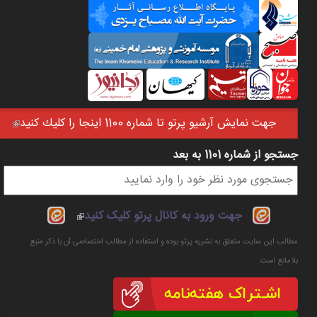
جهت نمايش آرشيو پرتو تا شماره 1100 اينجا را كليك كنيد
(link is external)
جستجو از شماره 1101 به بعد
فرم جستجو
(link is
جهت ورود به کانال پرتو کلیک کنید
external)
مطالب این سایت متعلق به نشریه پرتو بوده و استفاده از مطالب اختصاصی آن با ذکر منبع
بلامانع است.