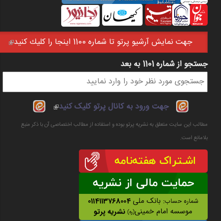
جهت نمايش آرشيو پرتو تا شماره 1100 اينجا را كليك كنيد
(link is external)
جستجو از شماره 1101 به بعد
فرم جستجو
(link is
جهت ورود به کانال پرتو کلیک کنید
external)
مطالب این سایت متعلق به نشریه پرتو بوده و استفاده از مطالب اختصاصی آن با ذکر منبع
بلامانع است.