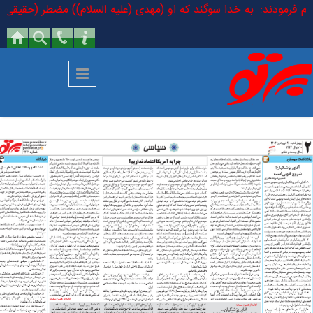
رفتن به محتوای اصلی
لسلام فرمودند: به خدا سوگند که او (مهدی (علیه السلام)) مضطر (حقیقی) اس