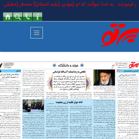
رفتن به محتوای اصلی
لسلام فرمودند: به خدا سوگند که او (مهدی (علیه السلام)) مضطر (حقیقی) است