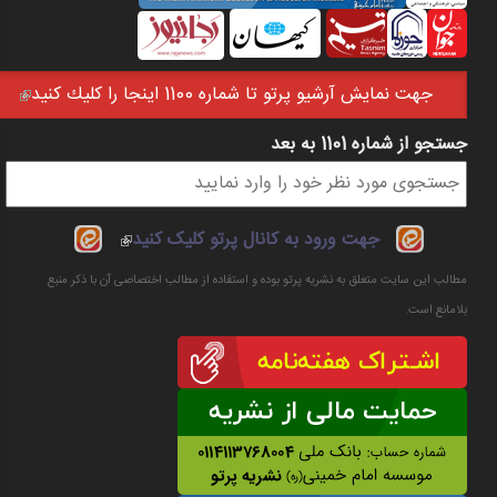
جهت نمايش آرشيو پرتو تا شماره 1100 اينجا را كليك كنيد
(link is external)
جستجو از شماره 1101 به بعد
فرم جستجو
(link is
جهت ورود به کانال پرتو کلیک کنید
external)
مطالب این سایت متعلق به نشریه پرتو بوده و استفاده از مطالب اختصاصی آن با ذکر منبع
بلامانع است.