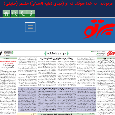
رفتن به محتوای اصلی
لام فرمودند: به خدا سوگند که او (مهدی (علیه السلام)) مضطر (حقیقی) است 