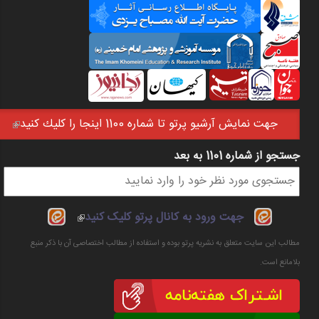
جهت نمايش آرشيو پرتو تا شماره 1100 اينجا را كليك كنيد
(link is external)
جستجو از شماره 1101 به بعد
فرم جستجو
(link is
جهت ورود به کانال پرتو کلیک کنید
external)
مطالب این سایت متعلق به نشریه پرتو بوده و استفاده از مطالب اختصاصی آن با ذکر منبع
بلامانع است.