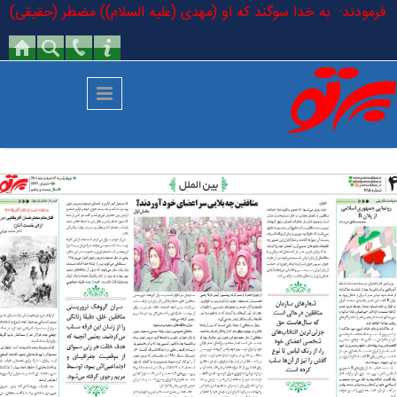
رفتن به محتوای اصلی
سلام فرمودند: به خدا سوگند که او (مهدی (علیه السلام)) مضطر (حقیقی) است