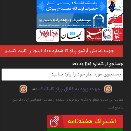
جهت نمايش آرشيو پرتو تا شماره 1100 اينجا را كليك كنيد
(link is external)
جستجو از شماره 1101 به بعد
فرم جستجو
(link is
جهت ورود به کانال پرتو کلیک کنید
external)
مطالب این سایت متعلق به نشریه پرتو بوده و استفاده از مطالب اختصاصی آن با ذکر منبع
بلامانع است.