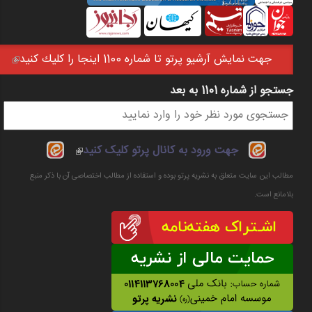
جهت نمايش آرشيو پرتو تا شماره 1100 اينجا را كليك كنيد
(link is external)
جستجو از شماره 1101 به بعد
فرم جستجو
(link is
جهت ورود به کانال پرتو کلیک کنید
external)
مطالب این سایت متعلق به نشریه پرتو بوده و استفاده از مطالب اختصاصی آن با ذکر منبع
بلامانع است.