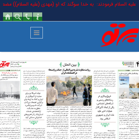
رفتن به محتوای اصلی
اقر علیه السلام فرمودند: به خدا سوگند که او (مهدی (علیه السلام)) مضطر 