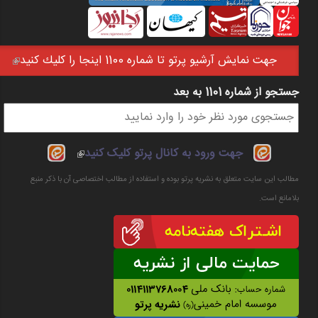
جهت نمايش آرشيو پرتو تا شماره 1100 اينجا را كليك كنيد
(link is external)
جستجو از شماره 1101 به بعد
فرم جستجو
(link is
جهت ورود به کانال پرتو کلیک کنید
external)
مطالب این سایت متعلق به نشریه پرتو بوده و استفاده از مطالب اختصاصی آن با ذکر منبع
بلامانع است.