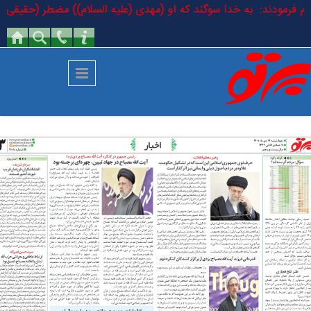
رفتن به محتوای اصلی
لسلام فرمودند: به خدا سوگند که او (مهدی (علیه السلام)) مضطر (حقیقی) اس