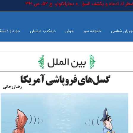
المضطر اذ ادعاه و یکشف السؤ...» بحارالانوار، ج ٥٢، ص ٣٤١
جریان شناسی
خانواده سبز
جوان
درمکتب عرشیان
حوزه و دانشگ