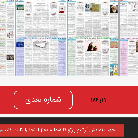
شماره بعدی
1 از 186
جهت نمايش آرشيو پرتو تا شماره 1100 اينجا را كليك كنيد