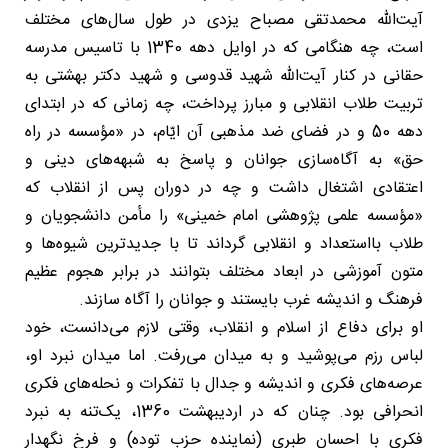
آیت‌الله محمدتقی مصباح یزدی در طول سال‌های مختلف
است، چه هنگامی که در اوایل دهه 1340 با تاسیس مدرسه
حقانی در کنار آیت‌الله شهید قدوسی و شهید دکتر بهشتی به
تربیت طلاب انقلابی و مبارز پرداخت، چه زمانی که در ابتدای
دهه 50 و در فضای ضد مذهبی آن ایّام، در «مؤسسه در راه
حق» به آگاه‌سازی جوانان و پاسخ به شبهه‌های دینی و
اعتقادی اشتغال داشت و چه در دوران پس از انقلاب که
«مؤسسه علمی پژوهشی امام خمینی» را مأمن دانشجویان و
طلاب بااستعداد و انقلابی گرداند تا با جدیدترین شیوه‌ها و
متون آموزشی در ابعاد مختلف بتوانند در برابر هجوم عظیم
فرهنگ و اندیشه غرب بایستند و جوانان را آگاه سازند.
او برای دفاع از اسلام و انقلاب، وقتی لازم می‌دانست، خود
لباس رزم می‌پوشید و به میدان می‌رفت. اما میدان نبرد او،
عرصه‌های فکری و اندیشه و جدال با تفکرات و نحله‌های فکری
انحرافی بود. چنان که در اردیبهشت 1360، یک‌تنه به نبرد
فکری با احسان طبری (نماینده حزب توده) و فرخ نگهدار