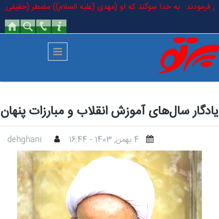
رفتن به محتوای اصلی
 السلام فرمودند: به خدا سوگند که او (مهدی (علیه السلام)) مضطر (حقیقی) 
یادگار سال‌های آموزش انقلاب و مبارزات پنهان
4 بهمن, 1403 - 16:44
dehghani