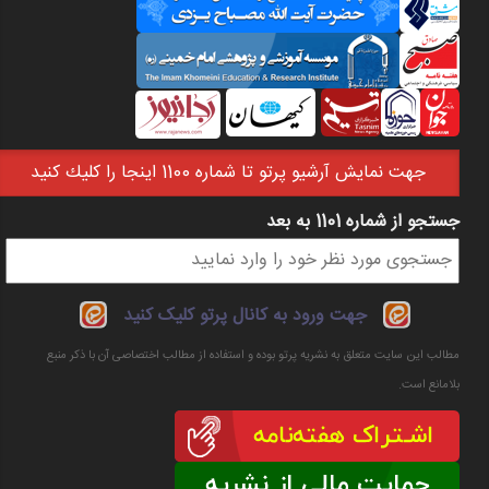
جهت نمايش آرشيو پرتو تا شماره 1100 اينجا را كليك كنيد
جستجو از شماره 1101 به بعد
فرم جستجو
جهت ورود به کانال پرتو کلیک کنید
مطالب این سایت متعلق به نشریه پرتو بوده و استفاده از مطالب اختصاصی آن با ذکر منبع
بلامانع است.