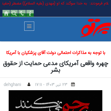
رفتن به محتوای اصلی
یه السلام فرمودند: به خدا سوگند که او (مهدی (علیه السلام)) مضطر (حقیقی
با توجه به مذاکرات احتمالی دولت آقای پزشکیان با آمریکا
چهره واقعی آمریکای مدعی حمایت از حقوق
بشر
23 تير, 1403 - 17:11
dehghani