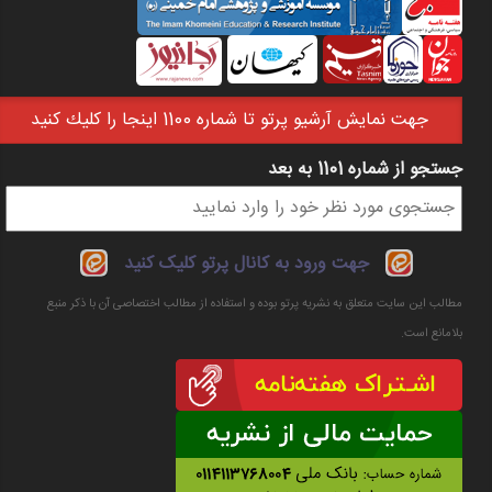
جهت نمايش آرشيو پرتو تا شماره 1100 اينجا را كليك كنيد
جستجو از شماره 1101 به بعد
فرم جستجو
جهت ورود به کانال پرتو کلیک کنید
مطالب این سایت متعلق به نشریه پرتو بوده و استفاده از مطالب اختصاصی آن با ذکر منبع
بلامانع است.