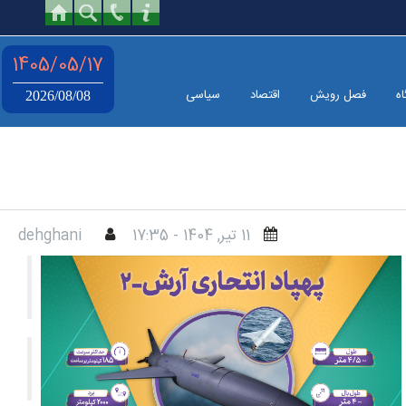
1405/05/17
اه
فصل رویش
اقتصاد
سیاسی
2026/08/08
11 تير, 1404 - 17:35
dehghani