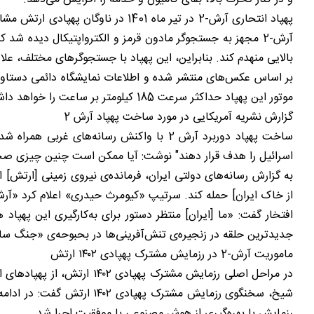
آرش-2 مجهز به جستجوگر مادون قرمز و الکترواپتیکال دیده ش
بالایی منهدم کند. بنابراین، این پهپاد با جستجوگرهای مختلف، علا
موتور این پهپاد حداکثر سرعت 185 کیلومتر بر ساعت را خواهد داشت.
گزارش نشریه آمریکایی در مورد ساخت پهپاد آرش 2
اسرائیل را هدف قرار دهند" نوشت: آیا ممکن است چنین چیزی 
به گزارش رسانه‌های دولتی ایران، فرمانده‌ی نیروی زمینی [ارتش] 
افتخار گفت: «ما [ایران] منتظر دستور برای به‌کارگیری این پهپاد
جدیدترین حلقه در زنجیره‌ی تنش‌آفرینی‌ها در بحبوحه‌ی «جنگ سای
ماموریت آرش-2 در رزمایش مشترک پهپادی ۱۴۰۲ ارتش
در مراحل اصلی رزمایش مشتر
رزمایش با بهره‌گیری از هوش مصنوعی با موفقیت اجرا شد.