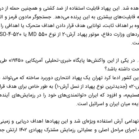
د که قابلیت‌های بیشتری به این پرنده می‌دهد. جستجوگر مادون قرمز و ا
وه بر اهداف ثابت، توانایی هدف قرار دادن اهداف متحرک یا اهدافی را 
ساخت پهپاد دورب
صحت داشته باشد؟
این کشور ادعا کرد تهران یک پهپاد انتحاری دوربرد ساخته که می‌تواند 
از خاک ایران] حمله کند. سرتیپ «کیومرث حیدری» اعلام کرد
 هستیم»، و افزود که ایران «توانمندی‌های خود را در رزمایش‌های آیند
ه» میان ایران و اسرائیل است.
ک پهپادی ۱۴۰۲ ارتش، از پهپادهای انهدامی آرش استفاده ویژه‌ای شد و این پهپادها اهدا
شیخ، سخنگوی رزمایش مشتر