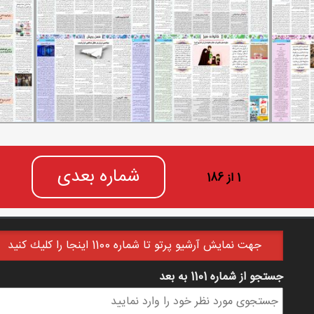
شماره بعدی
1 از 186
جهت نمايش آرشيو پرتو تا شماره 1100 اينجا را كليك كنيد
جستجو از شماره 1101 به بعد
فرم جستجو