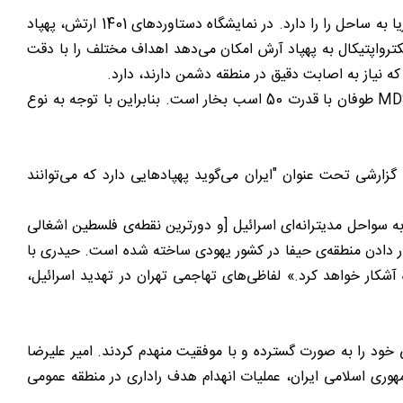
پهپاد انتحاری آرش-2 در تیر ماه 1401 در ناوگان پهپادی ارتش مشاهده شد. این پهپاد قابلیت استفاده از ضد کشتی و همچنین حمله از دریا به ساحل را را دارد. در نمایشگاه دستاوردهای 1401 ارتش، پهپاد
لکترواپتیکال به پهپاد آرش امکان می‌دهد اهداف مختلف را با دقت
که نیاز به اصابت دقیق در منطقه دشمن دارند، دارد.
بر اساس عکس‌های منتشر شده و اطلاعات نمایشگاه دائمی دستاوردهای وزارت دفاع، موتور پهپاد آرش-2 از نوع MD 550 یا MDSO-4-520 طوفان با قدرت 50 اسب بخار است. بنابراین با توجه به نوع
رد آرش 2 با واکنش رسانه‌های غربی همراه شد. در یکی از این واکنش‌ها پایگاه خبری-تحلیلی آمریکایی «۱۹۴۵» طی گزارشی تحت عنوان "ایران می‌گوید پهپادهایی دارد که می‌توانند
به سواحل مدیترانه‌ای اسرائیل [و دورترین نقطه‌ی فلسطین اشغالی
 «آرش-۲» (جدیدترین نوع پهپاد از نسل آرش-۱) به طور خاص برای هدف قرار دادن منطقه‌ی حیفا در کشور یهودی ساخته شده است. حیدری با
ه آشکار خواهد کرد.» لفاظی‌های تهاجمی تهران در تهدید اسرائیل،
ف دریایی و زمینی خود را به صورت گسترده و با موفقیت منهدم کردند. امیر علیرضا
ک پهپادی ۱۴۰۲ ارتش گفت: در ادامه اجرای مراحل اصلی و عملیاتی رزمایش مشترک پهپادی ۱۴۰۲ ارتش جمهوری اسلامی ایران، عملیات انهدام هدف راداری در منطقه عمومی