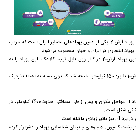
محسوب می‌شود. ایران توانسته علاوه بر تامین نیازمندی‌های خود، راه خود را برای فروش پهپادی داخلی در بازارهای جهانی نیز پیدا کند. پهپاد آرش-2 یکی از همین پهپادهای متمایز ایران است که خواب
آرش-2 یک پهپاد انتحاری است که توسط ایران برای انهدام اهداف مهم در دوردست طراحی و تولید انبوه شده است. برد 2000 کیلومتری پهپاد آرش-2 در کنار وزن قابل توجه کلاهک، این پهپاد را به
پهپاد انتحاری آرش-2 با برد 2000 کیلومتری دوربردترین پهپاد انتحاری در جهان محسوب می‌شود. نسخه کوچک‌تری از این پهپاد به نام آرش-1 با برد 150 کیلومتر ساخته شد که برای حمله به اهداف نزدیک
پهپاد آرش-2 برای اولین بار در رزمایش پهپاد ارتش در 16 دی ماه 1399 رونمایی و مورد استفاده قرار گرفت. در طی این رزمایش این پهپاد از سواحل مکران و پس از طی مسافتی حدود 1400 کیلومتر، در
ر پشت کامیون. لانچرهای جعبه‌ای شناسایی پهپاد را دشوارتر کرده