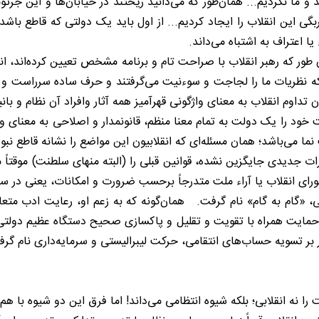
 و ما نکردیم... همان‌طور که می‌دانید ریختند در خیابان‌ها و این جرثو
ربگی این انقلاب را ایجاد کردیم... از اول باید یک دولتی که قاطع باش
 یا اعتراف به اشتباه می‌داند.
طور که رهبر انقلاب با صراحت تام و برنامه مشخص تعیین کرده‌اند، ا
بود که نظریات ما را لجاجت و سوءنیت می‌گرفتند و حرف ساده سرراست و 
هان تداوم انقلاب به معنای واژگونی قهرآمیز همه آثار وافراد آن نظام و ب
لت خود را یک دولت به تمام معنا منظم، قانونمدار و اصلاحی به معنای و
ا می‌باشد؛ همان مسئله‌ای که انقلابیون این مواضع را نشانه قاطع 
ررات جدیدی جایگزین نشده، قوانین قبلی را (البته منهای سلطنت) موقتاً 
رای انقلاب یا آراء ملت متدرجاً برحسب ضرورت و امکانات، یعنی در س
طی، «گام به گام» نام گرفت. همان‌گونه که به زعم او، رعایت ادب م
 حمایت همراه با تقویت و تقلیل و پاکسازی صحیح دستگاه عظیم دولتی
 تسویه حساب‌های انتقامی، حرکت لیبرالیستی و سرمایه‌داری نام گ
 نه انقلابی؛ بلکه شیوه انتظامی می‌داند! اما فرق این دو شیوه با ه