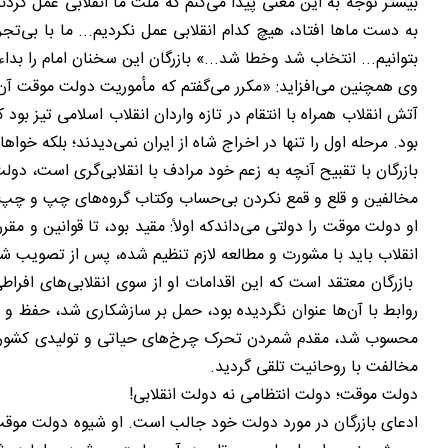
بیشتر توجه به این معنی پیدا می‌کنم که ملت ما انقلابی عمل کردند
به دست ماها افتاد، هیچ کدام انقلابی عمل نکردیم... ما با بی‌تج
بتوانیم... انتخاب شد وخطا شد...» بازرگان این سخنان امام را بداء
وی همچنین می‌افزاید: «مکرر می‌گفتم که مأموریت دولت موقت آن 
آتش انقلاب همراه با انتقام در تازه واردان انقلاب اسلامی تیز 
بود. مرحله اول را تنها در اخراج شاه از ایران نمی‌دیدند؛ بلکه خوا
بازرگان با تقبیح آنچه به زعم خود مرادف با انقلابی‌گری است، دو
مخالفین و قلع و قمع نکردن بی‌حساب وکتاب گروه‌های چپ و چپ نم
او دولت موقت را دولتی می‌داندکه اولاً: مقید بود، تا قوانین و مق
انقلاب باید با مشورت و مطالعه لازم تنظیم شده، پس از تصویب شو
بازرگان معتقد است که این اقدامات او از سوی انقلابی‌های افرا
روابط با آن‌ها عنوان نگردیده بود، حمل بر سازشکاری شد، حفظ و
محسوب شد، مقدم شمردن تحرک چرخ‌های حیاتی و تولیدی کشور بر
مخالفت با روحانیت تلقی گردید.
دولت موقت؛ دولت انتظامی نه دولت انقلابی!
ادعای بازرگان در مورد دولت خود جالب است. او شیوه دولت موقت را