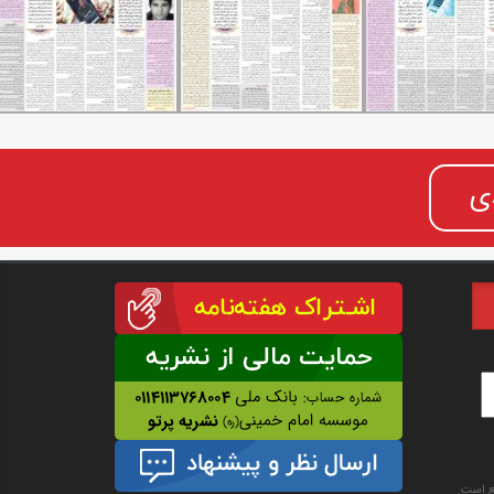
ی
نع است.