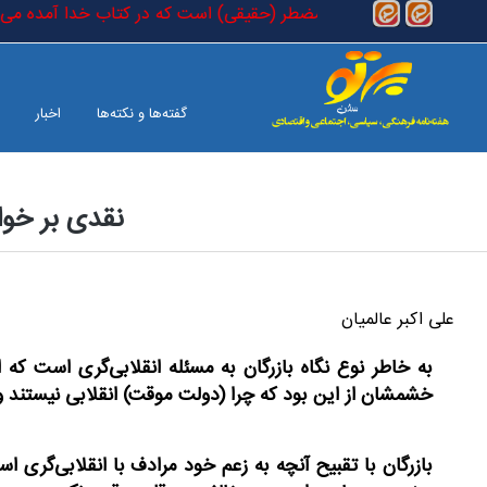
رفتن به محتوای اصلی
 که او (مهدی (علیه السلام)) مضطر (حقیقی) است که در کتاب خدا آمده می فر
گفته‌ها و نکته‌ها
اخبار
نقدی بر خوا
بین الملل
صفحه آخر
علی اکبر عالمیان
به خاطر نوع نگاه بازرگان به مسئله انقلابی‌گری است که
خشمشان از این بود که چرا (دولت موقت) انقلابی نیستند و 
بازرگان با تقبیح آنچه به زعم خود مرادف با انقلابی‌گری 