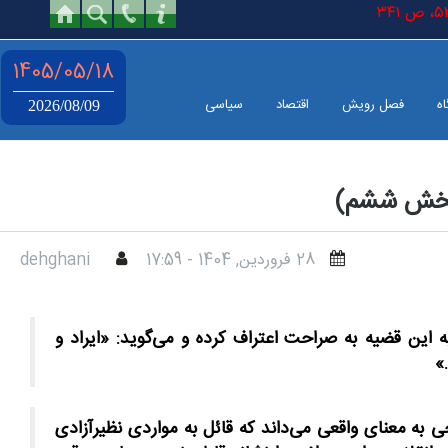
ص ٣٤١
1405/05/18
اه
فصل رویش
اقتصاد
سیاسی
2026/08/09
 (بخش ششم)
28 فروردين, 1404 - 17:59
dehghani
ه این قضیه به صراحت اعتراف کرده و می‌گوید: «ایراد و
»
ی به معنای واقعی می‌داند که قائل به مواردی نظیرآزادی