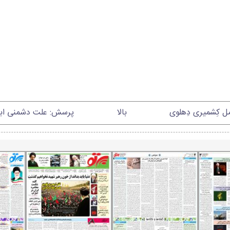
مل کِشمیری دِهلوی
بالا
پرسش: علت دشمنی ابو