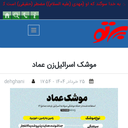
رفتن به محتوای اصلی
رمودند: به خدا سوگند که او (مهدی (علیه السلام)) مضطر (حقیقی) است که در
موشک اسرائیل‌زن عماد
25 خرداد, 1404 - 17:54
dehghani