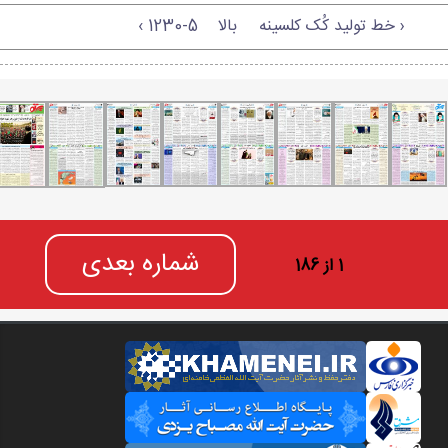
‹ خط تولید کُک کلسینه
بالا
1230-5 ›
شماره بعدی
1 از 186