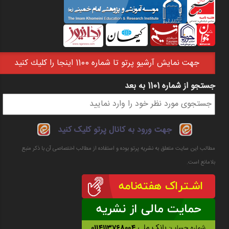
جهت نمايش آرشيو پرتو تا شماره 1100 اينجا را كليك كنيد
جستجو از شماره 1101 به بعد
فرم جستجو
جهت ورود به کانال پرتو کلیک کنید
مطالب این سایت متعلق به نشریه پرتو بوده و استفاده از مطالب اختصاصی آن با ذکر منبع
بلامانع است.