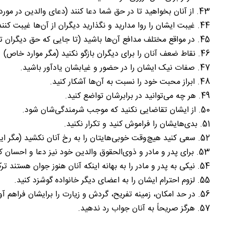
43. از آنان بخواهید تا در حق شما دعا کنند (دعای والدین در مورد فرزندان مستجاب است، ان‌شاءالله)
44. غیبت ایشان را روا مدارید و نگذارید دیگران از آن‌ها غیبت کنند.
45. در مواقع مختلف مدافع آن‌ها باشید (تا جایی که حق دیگران تضییع نگردد)
46. نقاط ضعف آنان را برای دیگران بازگو نکنید (مگر موارد خاص)
47. صفات نیک ایشان را در حضور و غیابشان یادآور باشید.
48. ابراز محبت خود را نسبت به آن‌ها آشکار کنید.
49. هر چه می‌توانید در برابرشان تواضع کنید.
50. از ایشان تقاضایی نکنید که موجب شرمندگی‌شان شود.
51. بدی‌هایشان را فراموش کنید و تکرار نکنید.
52. سعی کنید هیچ‌وقت خوبی‌هایتان را به رخ آنان نکشید (مگر اینکه ضرورتی داشته باشید)
53. برای پدر و مادر و ذوی‌الحقوق والدین خود نیز دعا و احسان کنید.
54. نیکی به پدر و مادر را به بهانه اینکه آنان هنوز جوان هستند ترک نکنید.
55. لزوم احترام ایشان را به اعضای دیگر خانواده گوشزد کنید.
56. در حد امکان، زمینه تفریح، گردش و زیارت را برایشان فراهم آورید.
57. هرگز صریحاً به آنان جواب رد ندهید.