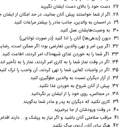
27. دست خود را بالای دست ایشان نگیرید.
28. اگر از شما خواستند پیش آنان بمانید، در حد امکان از ایشان جدا نشوید.
29. در احسان به والدین، جانب مادر را بیشتر مراعات کنید.
30. به وصیت‌هایشان عمل کنید.
31. دیون (بدهی‌ها) آنان را ادا کنید (در صورت توانایی)
32. اگر بین امر و نهی والدین تعارضی بود؛ اگر ممکن است، رضایت هر دو را جلب کنید و گرنه جانب مادر را ترجیح دهید.
33. اگر شما را به خوردن غذای شبهه‌ناک امر کردند، اطاعت کنید.
34. اگر در وقت نماز شما را به کاری امر کردند، نماز را به تأخیر انداخته و فرمان آنان را اطاعت کنید.
35. اگر در واجبات کفایی شما را نهی کردند، آن واجب را ترک کنید.
36. از آزار دیگران نسبت به والدین جلوگیری کنید.
37. پیش از آنان شروع به خوردن غذا نکنید.
38. در مجالس، روی خود را از ایشان بر نگردانید.
39. کاری نکنید که دیگران به پدر و مادر شما بدگویند.
40. در وقت ورودشان از جا برخیزید.
41. مراقب سلامتی آنان باشید و اگر نیاز به پزشک و... دارند اقدام کنید.
42. هرگز برای آنان آرزوی مرگ نکنید.