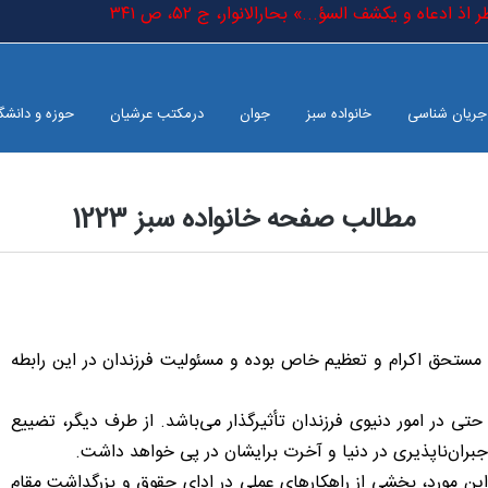
 اذ ادعاه و یکشف السؤ...» بحارالانوار، ج ٥٢، ص ٣٤١
جریان شناسی
خانواده سبز
جوان
درمکتب عرشیان
حوزه و دانشگ
مطالب صفحه خانواده سبز 1223
رو مستحق اکرام و تعظیم خاص بوده و مسئولیت فرزندان در این رابطه
تی در امور دنیوی فرزندان تأثیرگذار می‌باشد. از طرف دیگر، تضییع
و جبران‌ناپذیری در دنیا و آخرت برایشان در پی خواهد داشت.
 مورد، بخشی از راهکارهای عملی در ادای حقوق و بزرگداشت مقام