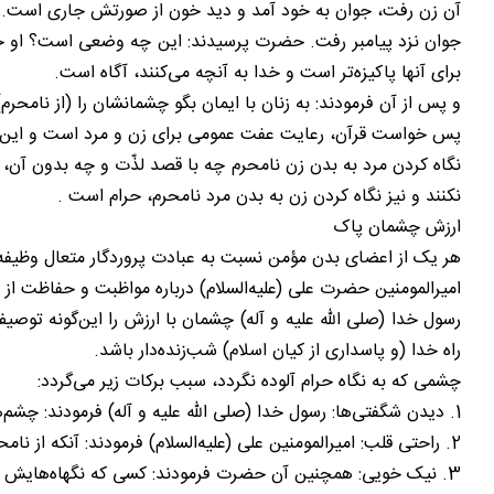
آن زن رفت، جوان به خود آمد و دید خون از صورتش جاری است. با خو
جوان نزد پیامبر رفت. حضرت پرسیدند: این چه وضعی است؟ او جریان
برای آنها پاکیزه‌تر است و خدا به آنچه می‌کنند، آگاه است.
و پس از آن فرمودند: به زنان با ایمان بگو چشمانشان را (از نامحرم
پس خواست قرآن، رعایت عفت عمومی برای زن و مرد است و این
نگاه کردن مرد به بدن زن نامحرم چه با قصد لذّت و چه بدون آن
نکنند و نیز نگاه کردن زن به بدن مرد نامحرم، حرام است .
ارزش چشمان پاک
هر یک از اعضای بدن مؤمن نسبت به عبادت پروردگار متعال وظیفه 
امیرالمومنین حضرت علی (علیه‌السلام) درباره مواظبت و حفاظت از 
رسول خدا (صلی الله علیه و آله) چشمان با ارزش را این‌گونه تو
راه خدا (و پاسداری از کیان اسلام) شب‌زنده‌دار باشد.
چشمی که به نگاه حرام آلوده نگردد، سبب برکات زیر می‌گردد:
1. دیدن شگفتی‌ها: رسول خدا (صلی الله علیه و آله) فرمودند: چشم‌هایتان را (از نامحرم) بپوشانید تا عجایب و شگفتی‌ها را ببینید.
2. راحتی قلب: امیرالمومنین علی (علیه‌السلام) فرمودند: آنکه از نامحرم چشم خود را فرو نهاد، قلبش را راحت کرده است.
3. نیک خویی: همچنین آن حضرت فرمودند: کسی که نگهاه‌هایش کنترل شود، صفاتش نیکو گردد.