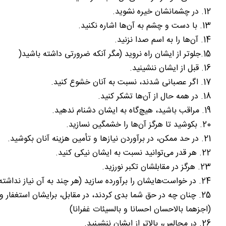
12. در چشمانشان خیره نشوید.
13. با دست و چشم به آن‌ها اشاره نکنید.
14. آن‌ها را به اسم صدا نزنید.
15.جلوتر از ایشان راه نروید (مگر آنکه ضرورتی داشته باشید(
16. قبل از ایشان ننشینید.
17. اگر عصبانی شدند، نسبت به آنان خشوع کنید.
18. در همه حال از آن‌ها تشکر کنید.
19. مراقب باشید، هیچ‌گاه به ایشان دشنام ندهید.
20. بکوشید تا هرگز آن‌ها را خشمگین نسازید.
21. در حد ممکن، در برآوردن نیازها و تأمین هزینه آنان بکوشید.
22. هر قدر می‌توانید نسبت به ایشان نیکی کنید.
23. هرگز در مقابلشان تکبر نورزید.
24. در خواست‌هایشان را برآورده سازید (هر چند به آن نیاز نداشته باشند)
25. چنان چه در حق شما بدی کردند، در مقابل، برایشان استغفار و طلب خیر کنید.
(اجزهما بالاحسان احسانا و بالسیئات غفرانا)
26. در مجالس، بالاتر از ایشان ننشینید.