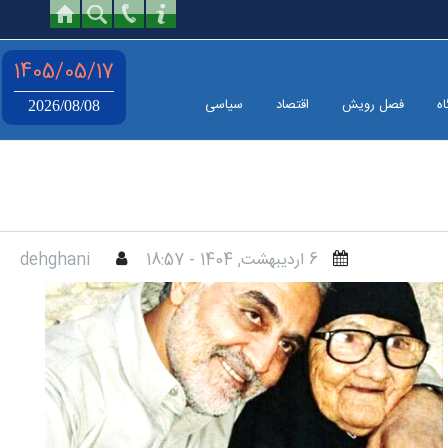
1405/05/17
اه
فصل رویش
اقتصاد
سیاسی
2026/08/08
6 ارديبهشت, 1404 - 18:57
dehghani