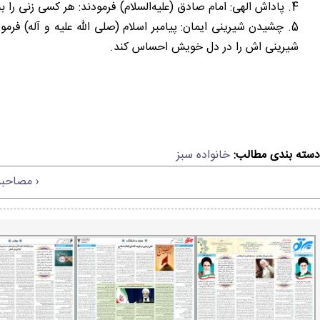
4. پاداش الهی: امام صادق (علیه‌السلام) فرمودند: هر کسی زنی را ببیند و (بلافاصله) دیده‌اش را به آسمان بدوزد یا چشم فرو بندد، چشم باز نگرداند مگر خداوند حوریان بهشتی را به عقد او در آورد.
5. چشیدن شیرینی ایمان: پیامبر اسلام (صلی الله علیه و آله) فر
شیرینی اش را در دل خویش احساس کند.
دسته بندی مطالب:
خانواده سبز
‹ مصاحبه