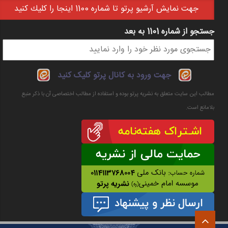
جهت نمايش آرشيو پرتو تا شماره 1100 اينجا را كليك كنيد
جستجو از شماره 1101 به بعد
فرم جستجو
جهت ورود به کانال پرتو کلیک کنید
مطالب این سایت متعلق به نشریه پرتو بوده و استفاده از مطالب اختصاصی آن با ذکر منبع
بلامانع است.