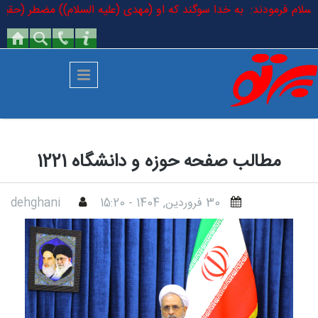
رفتن به محتوای اصلی
لیه السلام فرمودند: به خدا سوگند که او (مهدی (علیه السلام)) مضطر (حقیقی
مطالب صفحه حوزه و دانشگاه 1221
30 فروردين, 1404 - 15:20
dehghani