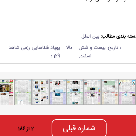
سته بندی مطالب:
بین الملل
‹ تاریخ: بیست و شش
بالا
پهپاد شناسایی رزمی شاهد
اسفند.
129 ›
شماره قبلی
2 از 186