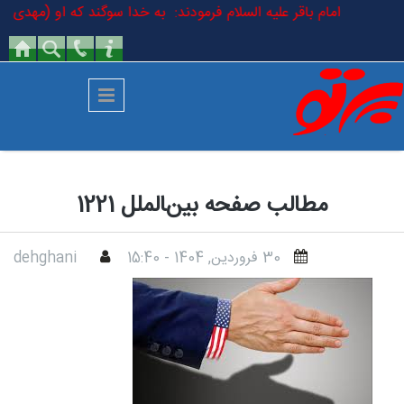
رفتن به محتوای اصلی
امام باقر علیه السلام فرمودند: به خدا سوگند که او (مهدی
مطالب صفحه بین‌‍الملل 1221
30 فروردين, 1404 - 15:40
dehghani