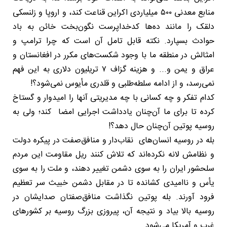
منابع معدنی ۵۰۰ میلیاردی اکراین قناعت کند، و اروپا و زلنسکی
دلقک را مانند ده‌ها کدخداپرست نگون‌بخت خائن به باد
حوادث بسپارد. نکته قابل تامل آن است که چرا ترامپ و
امثالش در منطقه ما با وجود شکست‌های مکرر در افغانستان و
عراق و یمن و... و هزینه گزاف ۷ تریلیون دلاری به این فهم
نمی‌رسد، و از ادامه سلطه‌طلبی و قلدری مأیوس نمی‌شود؟!
کدام تفکر و چه کسانی با چه مدیریتی آنها را امیدوار و گستاخ
کرده تا برای ما آن‌چنان یادداشت اجرایی امضا کند؛ ولی به
روسیه پوتین آن‌چنان حال دهد؟!
بله در روسیه انسان‌های نقاب‌دار و منافق‌صفت در پیکره دولت
و نظامش لانه نکرده‌اند که تلاش کنند ریل مقاومت این مردم
سلحشور ایران را به سوی دشمن تغییر دهند، و ملت را به سوی
یأس و ناامیدی کشانده تا در مقابل دشمن خبیث سر تعظیم
فرود آورند. بله پوتین نگذاشت منافق‌صفتان صدایشان در
روسیه بالا بیاد و نتیجه آن، پیروزی بزرگ روسیه بر کشورهای
غرب و آمریکا می‌شود.