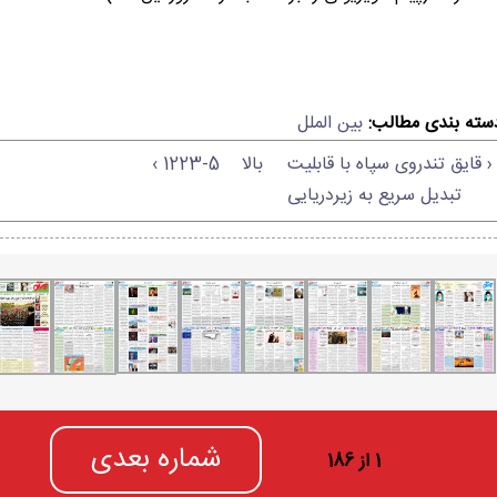
سته بندی مطالب:
بین الملل
‹ قایق تندروی سپاه با قابلیت
بالا
1223-5 ›
تبدیل سریع به زیردریایی
شماره بعدی
1 از 186