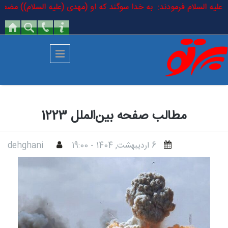
رفتن به محتوای اصلی
ام باقر علیه السلام فرمودند: به خدا سوگند که او (مهدی (علیه السلام)) مض
مطالب صفحه بین‌الملل 1223
6 ارديبهشت, 1404 - 19:00
dehghani