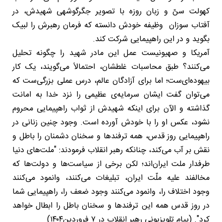
کهولت سنّ و زبان روزه با تصویر جگرگوشهی شهیدش، در
آفتاب سوزان وظیفه خودش دانسته که فرمان رهبرش را لبیک
بگوید و در این راهپیمایی شرکت کند.
آمریکا و صهیونیست عمل این مادر شهید را چگونه تحلیل
می‌کنند؟ طبق محاسبات غلطشان، احتمالاً می‌گویند، یک کار
بیهوده‌ای‌ست؛ اما برای آزادگان عالم، درس عملی بزرگی‌ست که
می‌توان گفت ایشان سرمایه‌ی عظیمی را نزد خدا به امانت
گذاشته و الآن برای اینکه شهیدش از ثواب راهپیمایی محروم
نشود، عکس او را با خودش آورده است. وجود چنین زنانی در
راهپیمایی روز قدس، همه ترفندها و سخنان دشمنان را باطل و
نقش بر آب می‌کند، چنانکه رهبر انقلاب فرمودند: "ملت‌های دنیا
طرفدار ملت ایران‌اند؛ لکن برخی از سیاست‌ها و دولت‌ها که
مخالفند علیه ملّت ایران، تبلیغات می‌کنند، وانمود می‌کنند
وجود اختلاف را، وانمود می‌کنند وجود ضعف را، راهپیمایی شما
در روز قدس همه این ترفندها و سخنان باطل را ابطال خواهد
کرد". (پیام تلویزیونی رهبر انقلاب در ۷ فروردین۱۴۰۴)