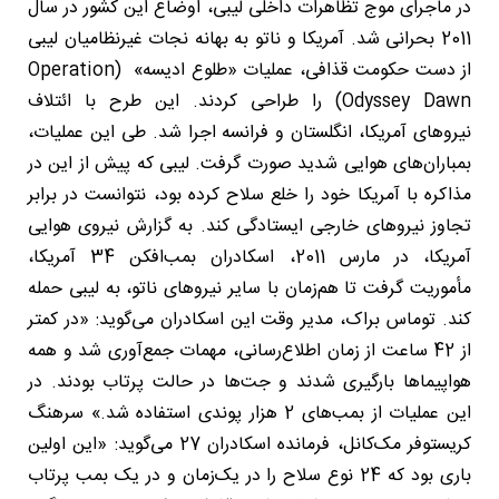
در ماجرای موج تظاهرات داخلی لیبی، اوضاع این کشور در سال
2011 بحرانی شد. آمریکا و ناتو به بهانه نجات غیرنظامیان لیبی
از دست حکومت قذافی، عملیات «طلوع ادیسه» (Operation
Odyssey Dawn) را طراحی کردند. این طرح با ائتلاف
نیروهای آمریکا، انگلستان و فرانسه اجرا شد. طی این عملیات،
بمباران‌های هوایی شدید صورت گرفت. لیبی که پیش از این در
مذاکره با آمریکا خود را خلع سلاح کرده بود، نتوانست در برابر
تجاوز نیروهای خارجی ایستادگی کند. به گزارش نیروی هوایی
آمریکا، در مارس 2011، اسکادران بمب‌افکن 34 آمریکا،
مأموریت گرفت تا هم‌زمان با سایر نیروهای ناتو، به لیبی حمله
کند. توماس براک، مدیر وقت این اسکادران می‌گوید: «در کمتر
از 42 ساعت از زمان اطلاع‌رسانی، مهمات جمع‌آوری شد و همه
هواپیماها بارگیری شدند و جت‌ها در حالت پرتاب بودند. در
این عملیات از بمب‌های 2 هزار پوندی استفاده شد.» سرهنگ
کریستوفر مک‌کانل، فرمانده اسکادران 27 می‌گوید: «این اولین
باری بود که 24 نوع سلاح را در یک‌زمان و در یک بمب پرتاب