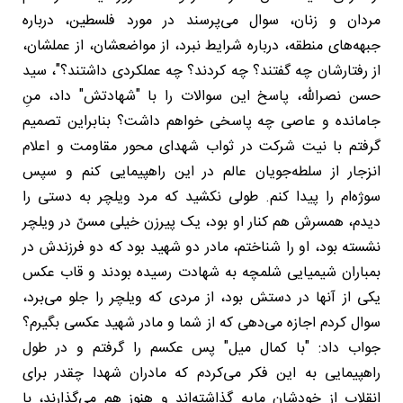
مردان و زنان، سوال می‌پرسند در مورد فلسطین، درباره
جبهه‌های منطقه، درباره شرایط نبرد، از مواضعشان، از عملشان،
از رفتارشان چه گفتند؟ چه کردند؟ چه عملکردی داشتند؟"، سید
حسن نصرالله، پاسخ این سوالات را با "شهادتش" داد، منِ
جامانده و عاصی چه پاسخی خواهم داشت؟ بنابراین تصمیم
گرفتم با نیت شرکت در ثواب شهدای محور مقاومت و اعلام
انزجار از سلطه‌جویان عالم در این راهپیمایی کنم و سپس
سوژه‌ام را پیدا کنم. طولی نکشید که مرد ویلچر به دستی را
دیدم، همسرش هم کنار او بود، یک پیرزن خیلی مسنّ در ویلچر
نشسته بود، او را شناختم، مادر دو شهید بود که دو فرزندش در
بمباران شیمیایی شلمچه به شهادت رسیده بودند و قاب عکس
یکی از آنها در دستش بود، از مردی که ویلچر را جلو می‌برد،
سوال کردم اجازه می‌دهی که از شما و مادر شهید عکسی بگیرم؟
جواب داد: "با کمال میل" پس عکسم را گرفتم و در طول
راهپیمایی به این فکر می‌کردم که مادران شهدا چقدر برای
انقلاب از خودشان مایه گذاشته‌اند و هنوز هم می‌گذارند، با