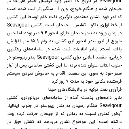
Seavigour در تاریخ ۲۸ اکتبر وارد ترمینال حیدر علی‌اف در
جیحان شده و هنگام خروج، وزن آن سنگین‌تر ثبت شده است
که امر فوق نشان دهنده‌ی بارگیری نفت خام توسط این کشتی
از خط لول‌ی باکو - تفلیس - جیحان است. کشتی Seavigour
در زمان ورود به بندر جیحان دارای آبخور ۹.۴ متر بوده؛ اما حین
خروج از این بندر آبخور این کشتی به رقم ۱۵.۹ متر افزایش
یافته است. بنابر اطلاعات ثبت شده در سامانه‌های رهگیری
دریایی، مقصد اعلانی برای کشتی Seavigour بندر ریپوستو در
جنوب ایتالیا عنوان شده بود؛ اما این کشتی ساعاتی پس از آغاز
سفر خود به سوی این مقصد، اقدام به خاموش نمودن سیستم
فرستنده مکانی خود به مدت ۷ روز کرد.
فرآوری نفت ترکیه در پالایشگاه‌های حیفا
بنابر داده‌های بدست آمده از سامانه‌های دریانوردی، کشتی
Seavigour هنگام رسیدن به بندر ریپوستو در جنوب ایتالیا،
آبخور کمتری نسبت به زمانی که از جیحان حرکت کرده بود،
داشته است. این موضوع نشان می‌دهد که کشتی فوق در