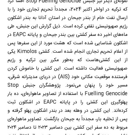
نمونه‌ی دیگر نیز جنبش Stop Fuelling Genocide افشا کرد
که ترکیه در اواخر اکتبر 2024، مجدداً تحریم تجاری خود را با
ارسال نفت خام از بندر جیحان در استان آدانا به بندر اشکلون
رژیم صهیونیستی نقض کرده است. ذیل گزارش این جنبش، طی
ماه‌های اخیر ده سفر کشتی بین بندر جیحان و پایانه EAPC در
اشکلون شناسایی شده است که هشت مورد از این سفرها پس
از اعلام تحریم تجاری انجام شده است. کشتی Kimolos یکی
از این کشتی‌هاست که به‌طور مکرر بین ترکیه و رژیم
صهیونیستی فعالیت داشته است. این کشتی با خاموش کردن
فرستنده موقعیت مکانی خود (AIS) در دریای مدیترانه شرقی،
مسیر خود را پنهان می‌نمود. پژوهشگران جنبش Stop
Fuelling Genocide با استفاده از تصاویر ماهواره‌ای، ده بار
پهلوگیری این کشتی را در پایانه EAPC در اشکلون ثبت
کرده‌اند. این کشتی در وهله بعد در بندر اشکلون پهلو گرفته و
پس از تخلیه بار، مجدداً به جیحان بازگشت. تصاویر ماهواره‌ای
مربوط به ده سفر این کشتی بین دسامبر ۲۰۲۳ تا دسامبر ۲۰۲۴