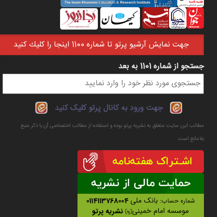
جهت نمايش آرشيو پرتو تا شماره 1100 اينجا را كليك كنيد
جستجو از شماره 1101 به بعد
فرم جستجو
جهت ورود به کانال پرتو کلیک کنید
مطالب این سایت متعلق به نشریه پرتو بوده و استفاده از مطالب اختصاصی آن با ذکر منبع
بلامانع است.