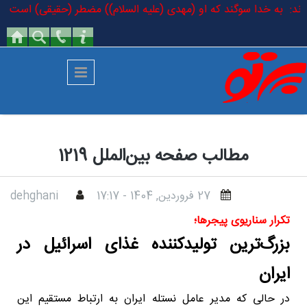
رفتن به محتوای اصلی
 فرمودند: به خدا سوگند که او (مهدی (علیه السلام)) مضطر (حقیقی) است که د
مطالب صفحه بین‌الملل 1219
27 فروردين, 1404 - 17:17
dehghani
تکرار سناریوی پیجرها؛
بزرگ‌ترین تولیدکننده غذای اسرائیل در
ایران
در حالی که مدیر عامل نستله ایران به ارتباط مستقیم این