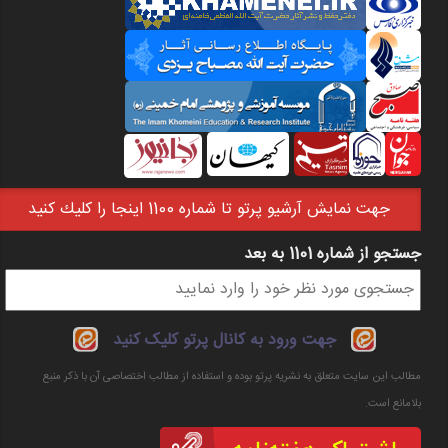
جهت نمايش آرشيو پرتو تا شماره 1100 اينجا را كليك كنيد
جستجو از شماره 1101 به بعد
فرم جستجو
جهت ورود به کانال پرتو کلیک کنید
مطالب این سایت متعلق به نشریه پرتو بوده و استفاده از مطالب اختصاصی آن با ذکر منبع
بلامانع است.