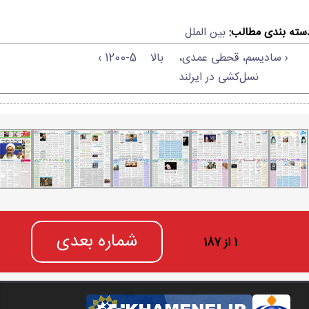
سته بندی مطالب:
بین الملل
‹ سادیسم، قحطی عمدی،
بالا
1200-5 ›
نسل‌کشی در ایرلند
شماره بعدی
1 از 187