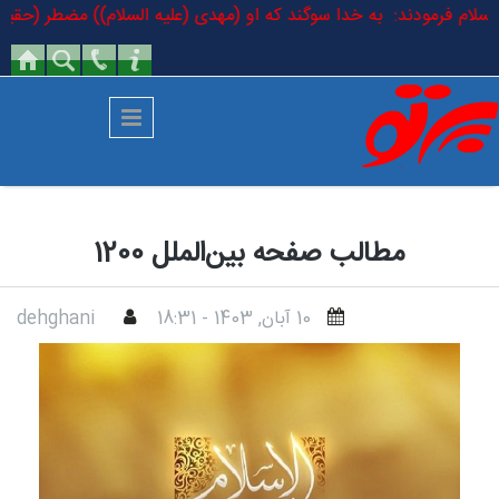
رفتن به محتوای اصلی
علیه السلام فرمودند: به خدا سوگند که او (مهدی (علیه السلام)) مضطر (حقیق
مطالب صفحه بین‌الملل 1200
10 آبان, 1403 - 18:31
dehghani