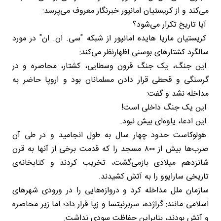
می‌کند و از کریستیان امانپور خبرنگار معروف می‌پرسد:
آیا تاریخ تکرار می‌شود؟
کریستیان ماریا هایده امانپور از شبکه "سی. ان. ان" در مورد
سالگرد کشتارهای بوسنی اظهارنظر می‌کند:
این جنگ، یک جنگ قرون وسطایی، کشتار، محاصره و در
گرسنگی و قحطی قرار دادن مسلمانان بود و اروپا حاضر به
مداخله نشد و گفت:
این یک جنگ داخلی است!
این ادعا، یاوه‌ای بیش نبود.
هولوکاست حدود چهار سال به طول انجامید و در طی آن
صرب‌ها بیش از ۸۰۰ مسجد را که قدمت برخی از آنها به قرن
شانزدهم میلادی بازمی‌گشت، تخریب کردند و کتابخانه‌ی
تاریخی سارایوو را به آتش کشیدند.
سازمان ملل مداخله کرد و دروازه‌هایی را در ورودی شهرهای
اسلامی مانند: گراژده، سربرنیتسا و زپا قرار داد؛ اما زیر محاصره
و آتش بودند، بنابراین حفاظت سودی نداشت.