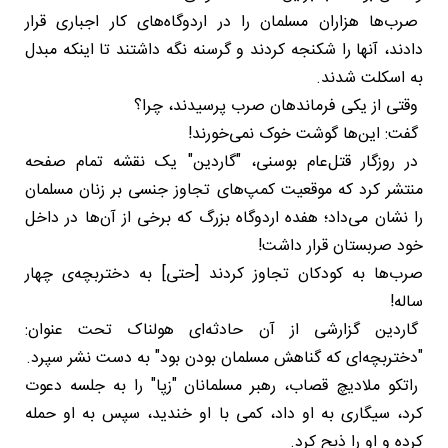
صرب‌ها هزاران مسلمان را در اردوگاه‌های کار اجباری قرار
دادند، آنها را شکنجه کردند و گرسنه نگه داشتند تا اینکه مبدل
به اسکلت شدند.
وقتی از یکی فرماندهان صرب پرسیدند، چرا؟
گفت: این‌ها گوشت خوک نمی‌خورند!
در روزگار قتل‌عام بوسنی، "گاردین" یک نقشه تمام صفحه
منتشر کرد که موقعیت کمپ‌های تجاوز جنسی بر زنان مسلمان
را نشان می‌داد؛ هفده اردوگاه بزرگ که برخی از آن‌ها در داخل
خود صربستان قرار داشت!
صرب‌ها به کودکان تجاوز کردند [حتی] به دختربچه‌ی چهار
ساله!
گاردین گزارشی از آن حادثه‌ای هولناک تحت عنوان:
"دختربچه‌ای که گناهش مسلمان بودن بود" به دست نشر سپرد.
راتکو ملادیچ قصاب، رهبر مسلمانان "زپا" را به جلسه دعوت
کرد، سیگاری به او داد، کمی با او خندید، سپس به او حمله
کرده و او را ذبح کرد.