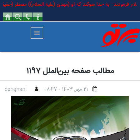
رفتن به محتوای اصلی
لیه السلام فرمودند: به خدا سوگند که او (مهدی (علیه السلام)) مضطر (حقیقی
مطالب صفحه بین‌الملل 1197
21 مهر, 1403 - 08:47
dehghani