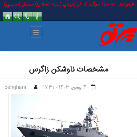
رفتن به محتوای اصلی
لسلام فرمودند: به خدا سوگند که او (مهدی (علیه السلام)) مضطر (حقیقی) اس
مشخصات ناوشکن زاگرس
4 بهمن, 1403 - 17:31
dehghani