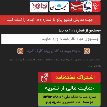
جهت نمايش آرشيو پرتو تا شماره 1100 اينجا را كليك كنيد
جستجو از شماره 1101 به بعد
فرم جستجو
جهت ورود به کانال پرتو کلیک کنید
مطالب این سایت متعلق به نشریه پرتو بوده و استفاده از مطالب اختصاصی آن با ذکر منبع
بلامانع است.