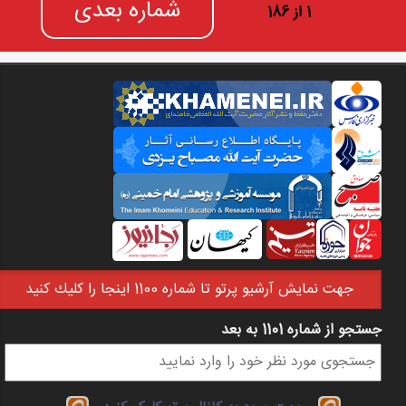
شماره بعدی
1 از 186
جهت نمايش آرشيو پرتو تا شماره 1100 اينجا را كليك كنيد
جستجو از شماره 1101 به بعد
فرم جستجو