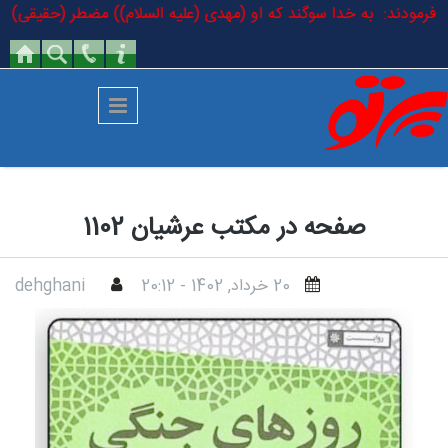
رفتن به محتوای اصلی
السلام فرمودند: به خدا سوگند که او (مهدی (علیه السلام)) مضطر (حقیقی) ا
صفحه در مکتب عرشیان 1102
20 خرداد, 1402 - 20:12
dehghani