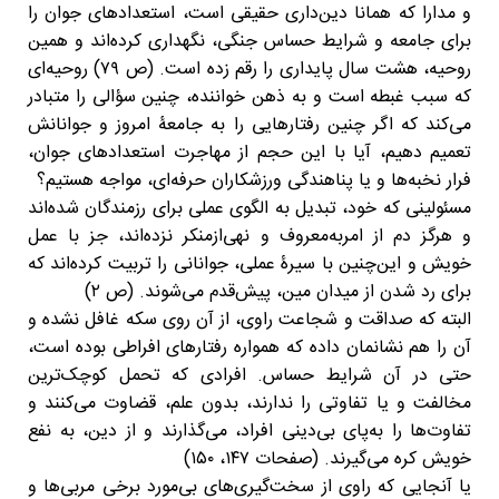
و مدارا که همانا دین‌داری حقیقی است، استعدادهای جوان را
برای جامعه و شرایط حساس جنگی، نگهداری کرده‌اند و همین
روحیه، هشت سال پایداری را رقم زده است. (ص ۷۹) روحیه‌ای
که سبب غبطه است و به ذهن خواننده، چنین سؤالی را متبادر
می‌کند که اگر چنین رفتارهایی را به جامعۀ امروز و جوانانش
تعمیم دهیم، آیا با این حجم از مهاجرت استعدادهای جوان،
فرار نخبه‌ها و یا پناهندگی ورزشکاران حرفه‌ای، مواجه هستیم؟
مسئولینی که خود، تبدیل به الگوی عملی برای رزمندگان شده‌اند
و هرگز دم از امربه‌معروف و نهی‌ازمنکر نزده‌اند، جز با عمل
خویش و این‌چنین با سیرۀ عملی، جوانانی را تربیت کرده‌اند که
برای رد شدن از میدان مین، پیش‌قدم می‌شوند. (ص ۲)
البته که صداقت و شجاعت راوی، از آن روی سکه غافل نشده و
آن را هم نشانمان داده که همواره رفتارهای افراطی بوده است،
حتی در آن شرایط حساس. افرادی که تحمل کوچک‌ترین
مخالفت و یا تفاوتی را ندارند، بدون علم، قضاوت می‌کنند و
تفاوت‌ها را به‌پای بی‌دینی افراد، می‌گذارند و از دین، به نفع
خویش کره می‌گیرند. (صفحات ۱۴۷، ۱۵۰)
یا آنجایی که راوی از سخت‌گیری‌های بی‌مورد برخی مربی‌ها و