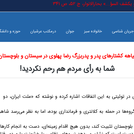
 السؤ...» بحارالانوار، ج ٥٢، ص ٣٤١
جریان شناسی
خانواده سبز
جوان
درمکتب عرشیان
حوزه و دانشگ
اهه کشتارهای پدر و پدربزرگ رضا پهلوی در سیستان و بلوچستان
شما به رأی مردم هم رحم نکردید!
 در توئیتی به این اتفاقات اشاره کرده و نوشته که «ملت ایران، دو
وه‌ها در حمله به کلانتری و فرمانداری بوده، اما به نظر می‌رسد شاهز
و بلوچستان تثبیت کند، بدون هیچ اقدام زمینه‌ای، دست به انجام کا