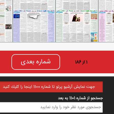
شماره بعدی
1 از 186
جهت نمايش آرشيو پرتو تا شماره 1100 اينجا را كليك كنيد
جستجو از شماره 1101 به بعد
فرم جستجو