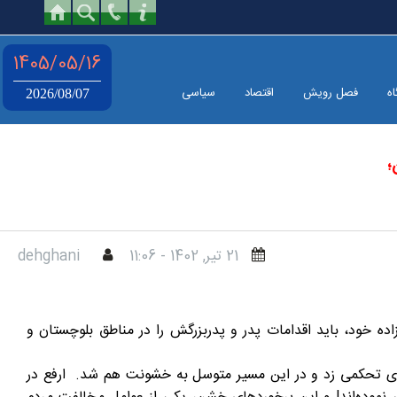
1405/05/16
اه
فصل رویش
اقتصاد
سیاسی
2026/08/07
؛
21 تير, 1402 - 11:06
dehghani
اده خود، باید اقدامات پدر و پدربزرگش را در مناطق بلوچستان و
رهای تحکمی زد و در این مسیر متوسل به خشونت هم شد. ارفع در