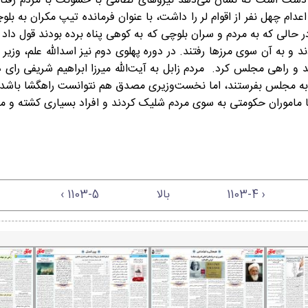
ست است که نشان می‌دهد نیروهای نظامی با خشونت با مردم رفتار ن
ر سال ۱۳۱۲ سرتیپ البرز که سابقه اعدام چهل نفر از اقوام لر را داشت، با عنوان فرمانده
و به آن سوی مرزها رفتند. در دوره پهلوی دوم نیز اسدالله علم، وزیر
 و راهی مجلس کرد. مردم زابل به آیت‌الله میرزا ابراهیم شریفی رای دا
 را به مجلس بفرستند، اما نخست‌وزیری مصدق هم نتوانست راهگشا باشد.
‹ 1103-4
بالا
1103-5 ›