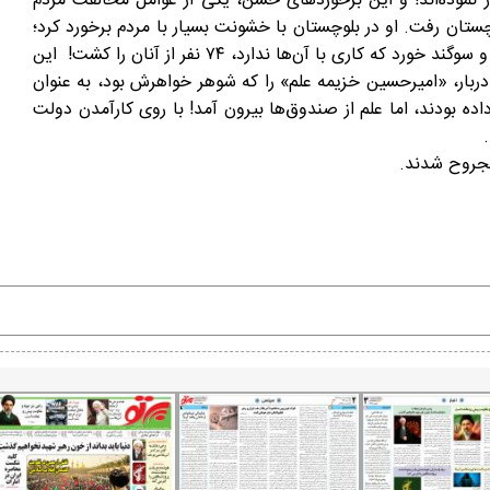
موده‌اند! و این برخوردهای خشن، یکی از عوامل مخالفت مردم
 تیپ مکران به بلوچستان رفت. او در بلوچستان با خشونت بسیار با مردم برخورد کرد؛
به گونه‌ای که به «البرز قصاب» معروف شد! او حتی در یک ماجرا در حالی که به مردم و سران بلوچی که به کوهی پناه برده بودند قول داد و سوگند خورد که کاری با آن‌ها ندارد، ۷۴ نفر از آنان را کشت! این
 دربار، «امیرحسین خزیمه علم» را که شوهر خواهرش بود، به عنوان
ده بودند، اما علم از صندوق‌ها بیرون آمد! با روی کارآمدن دولت