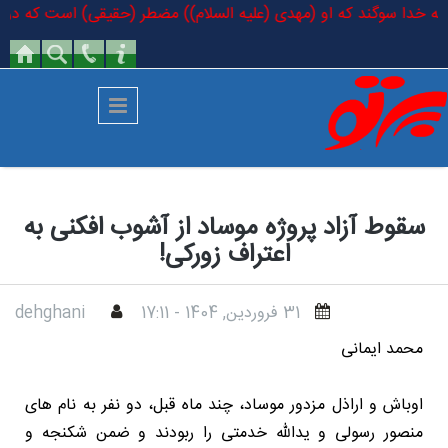
رفتن به محتوای اصلی
د: به خدا سوگند که او (مهدی (علیه السلام)) مضطر (حقیقی) است که در کتاب 
سقوط آزاد پروژه موساد از آشوب افکنی به
اعتراف زورکی!
31 فروردين, 1404 - 17:11
dehghani
محمد ایمانی
اوباش و اراذل مزدور موساد، چند ماه قبل، دو نفر به نام های
منصور رسولی و یدالله خدمتی را ربودند و ضمن شکنجه و