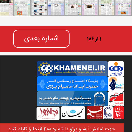
شماره بعدی
1 از 186
جهت نمايش آرشيو پرتو تا شماره 1100 اينجا را كليك كنيد