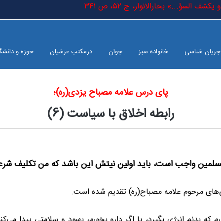
شف السؤ...» بحارالانوار، ج ٥٢، ص ٣٤١
جریان شناسی
خانواده سبز
جوان
درمکتب عرشیان
حوزه و دانشگ
پای درس علامه مصباح یزدی(ره)؛
رابطه اخلاق با سیاست (6)
مین واجب است، باید اولین نیتش این باشد که من تکلیف شرعی‌ا
انی‌های مرحوم علامه مصباح(ره) تقدیم شده است.
 که بدنم انرژی بگیرد، یا اگر دارو بخورم، بهبود و سلامتی پیدا می‌کنم، 