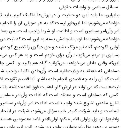
مسائل سیاسی و واجبات حقوقی
بنابراین، ما باید این دو حیثیت را در ارزش‌ها تفکیک کنیم. بای
مؤاخذه می‌شویم؛ اما این‌طور نیست که به هر صورتی آن را انجام د
امر ولّی‌امر مسلمین است و اطاعت او شرعا واجب است، من به‌خاط
مؤاخذه می‌شوم؛ اما ثواب انجامش بسته به این است که نیت من از
ثوابی نکرده‌ام، گناه نیز مرتکب شده و حق دیگری را تضییع کرده‌ام.
بسیاری از مردم می‌گویند: رأی برای خودم است و به هر کس می‌خ
این‌که وقتی دلتان می‌خواهد، می‌توانید گناه هم بکنید و کسی ج
مسلمانی که معتقد به ولایت‌فقیه است، رأی‌دادن تکلیف واجب شرعی ا
است که آن را به چه قصدی انجام داده باشم. آیا قصدم تقویت نظ
نیت‌هاست که می‌تواند در ارزش کار، اهمیت فوق‌العاده داشته باشد
کسی که مسلمان است و معتقد است که اطاعت ولّی‌امر مسلمین و
شارع مقدس تشریع شده واجب است، اطاعت امر ولّی‌امر مسلمین ن
شماست و باید شرکت کنید. خب سؤال می‌شود، شرکت در انتخابات چ
واطیعوا الرسول واولی الامر منکم؛ اولی‌الامر، ائمه معصومین هستند
دستور می‌دهد؛ مثل نمازخواندن واجب می‌شود. البته این واجب 