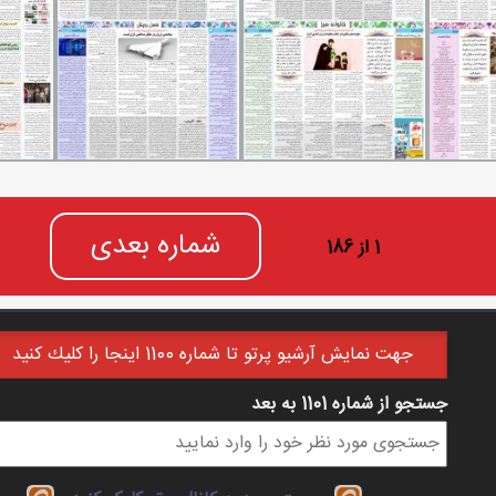
شماره بعدی
1 از 186
جهت نمايش آرشيو پرتو تا شماره 1100 اينجا را كليك كنيد
جستجو از شماره 1101 به بعد
فرم جستجو