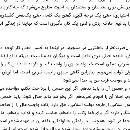
ن پرسش برای متدینان و معتقدان به آخرت مطرح می‌شود که چه کار بای
ار اختیاری، حتی یک توجه قلبی، گفتن یک کلمه، حتی یک‌نفس کشیدن، می
 بدانیم. ملاک ارزش واقعی یک کار، تأثیری است که نهایتا در زندگی ابدی 
_صرف‌نظر از فاعلش_ می‌سنجیم، در اینجا به حُسن فعلی کار توجه دار
ی، فایده اصلی برای فاعل است و دیگران به مناسبت این‌که با او ارتب
ر شرعی ممکن است خداوند چیزی را واجب کند و بگوید باید این کار را
ولی ثواب نمی‌بریم؛ بنابراین گاهی چیزی واجب شرعی است؛ اما ارزش ا
زاید و موجب قرب من به خدا نمی‌شود!
 و خمس آن را باید بدهم. اگر این خمس را پرداخت نکنم، مؤاخذه می‌ش
م، اصلا آن را انجام نمی‌دهم. اگر بخواهم مالم حلال شود، باید خمس
ور اسلامی از طرف دولت اسلامی، حق دارد زکات واجب مال را از صاحب‌مال
 اگر برای‌خدا زکات را داده‌ام، عبادت کرده و ثواب برده‌ام، اما اگر 
 جدا می‌شود. همچنین در زندگی خانوادگی، نفقه زن بر عهده شوهر است.
نبرده است. در اینجا مسئله حقوقی حل شده و مال حلال شده است، اما ارزش 