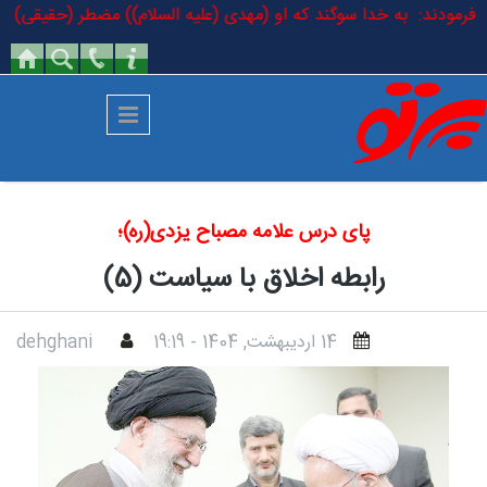
رفتن به محتوای اصلی
لسلام فرمودند: به خدا سوگند که او (مهدی (علیه السلام)) مضطر (حقیقی) اس
پای درس علامه مصباح یزدی(ره)؛
رابطه اخلاق با سیاست (5)
14 ارديبهشت, 1404 - 19:19
dehghani