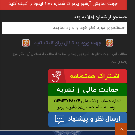
جهت نمايش آرشيو پرتو تا شماره 1100 اينجا را كليك كنيد
جستجو از شماره 1101 به بعد
فرم جستجو
جهت ورود به کانال پرتو کلیک کنید
مطالب این سایت متعلق به نشریه پرتو بوده و استفاده از مطالب اختصاصی آن با ذکر منبع
بلامانع است.