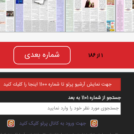
شماره بعدی
1 از 186
جهت نمايش آرشيو پرتو تا شماره 1100 اينجا را كليك كنيد
جستجو از شماره 1101 به بعد
فرم جستجو
جهت ورود به کانال پرتو کلیک کنید