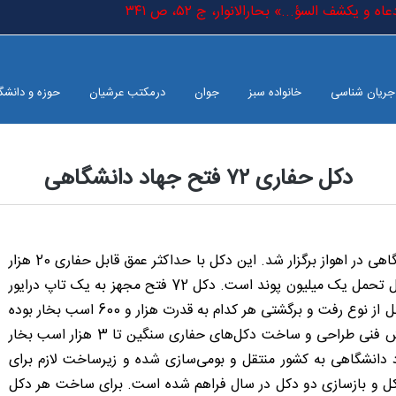
 یکشف السؤ...» بحارالانوار، ج ٥٢، ص ٣٤١
جریان شناسی
خانواده سبز
جوان
درمکتب عرشیان
حوزه و دانشگ
دکل حفاری ۷۲ فتح جهاد دانشگاهی
آیین افتتاح و راه‌اندازی دکل حفاری «۷۲ فتح» ساخت جهاد دانشگاهی در اهواز برگزار شد. این دکل با حداکثر عمق قابل حفاری 20 هزار
فوت، ارتفاع از سطح حدود 150 فوت و با حداکثر بار استاتیکی قابل تحمل یک میلیون پوند است. دکل 72 فتح مجهز به یک تاپ درایور
به قدرت 500 تن، میز دوار با سایز ۱۳۷.۵ اینچ و 3 دستگاه پمپ گل از نوع رفت و برگشتی هر کدام به قدرت هزار و 600 اسب بخار بوده
و بخشی از نیاز صنعت نفت کشور را برطرف می‌کند. هم اکنون دانش فنی طراحی و ساخت دکل‌های حفاری سنگین تا 3 هزار اسب بخار
ازه و مطابق با استاندارد apl، توسط جهاد دانشگاهی به کشور منتقل و بومی‌سازی شده و زیرساخت لازم برای
 و بازسازی دو دکل در سال فراهم شده است. برای ساخت هر دکل