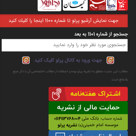
جهت نمايش آرشيو پرتو تا شماره 1100 اينجا را كليك كنيد
جستجو از شماره 1101 به بعد
فرم جستجو
جهت ورود به کانال پرتو کلیک کنید
مطالب این سایت متعلق به نشریه پرتو بوده و استفاده از مطالب اختصاصی آن با ذکر منبع
بلامانع است.