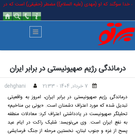
رفتن به محتوای اصلی
 به خدا سوگند که او (مهدی (علیه السلام)) مضطر (حقیقی) است که در کتاب خ
درماندگی رژیم صهیونیستی در برابر ایران
7 خرداد, 1404 - 21:33
dehghani
درماندگی رژیم صهیونیستی در برابر ایران، امروز به واقعیتی
تبدیل شده که مورد اعتراف دشمنان است. «یونی بن مناخیم»
تحلیلگر صهیونیست در یادداشتی اعتراف کرد: معادلات منطقه
به نفع ایران است. وی می‌نویسد: شلیک راکت در ایام عید
پسح از غزه و جنوب لبنان، نخستین مرحله از جنگ فرسایشی