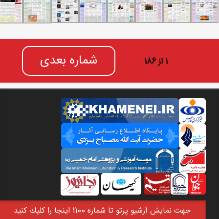
شماره بعدی
1 از 186
جهت نمايش آرشيو پرتو تا شماره 1100 اينجا را كليك كنيد