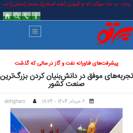
رفتن به محتوای اصلی
م فرمودند: به خدا سوگند که او (مهدی (علیه السلام)) مضطر (حقیقی) است که
پیشرفت‌های فناورانه نفت و گاز در سالی که گذشت
جربه‌های موفق در دانش‌بنیان کردن بزرگ‌ترین
صنعت کشور
6 خرداد, 1404 - 18:24
dehghani