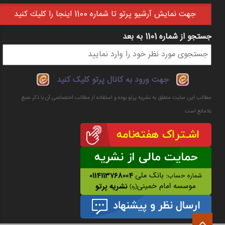
جهت نمايش آرشيو پرتو تا شماره 1100 اينجا را كليك كنيد
جستجو از شماره 1101 به بعد
فرم جستجو
جهت ورود به کانال پرتو کلیک کنید
مطالب این سایت متعلق به نشریه پرتو بوده و استفاده از مطالب اختصاصی آن با ذکر منبع
بلامانع است.