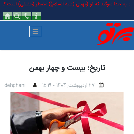
رفتن به محتوای اصلی
ودند: به خدا سوگند که او (مهدی (علیه السلام)) مضطر (حقیقی) است که در ک
تاریخ: بیست و چهار بهمن
27 ارديبهشت, 1404 - 15:19
dehghani