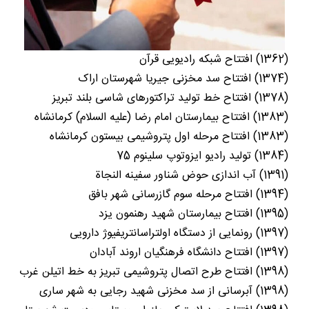
(1362) افتتاح شبکه رادیویی قرآن
(1374) افتتاح سد مخزنی جیریا شهرستان اراک
(1378) افتتاح خط تولید تراکتورهای شاسی بلند تبریز
(1383) افتتاح بیمارستان امام رضا (علیه السلام) کرمانشاه
(1383) افتتاح مرحله اول پتروشیمی بیستون کرمانشاه
(1384) تولید رادیو ایزوتوپ سلینوم 75
(1391) آب اندازی حوض شناور سفینه النجاة
(1394) افتتاح مرحله سوم گازرسانی شهر بافق
(1395) افتتاح بیمارستان شهید رهنمون یزد
(1397) رونمایی از دستگاه اولتراسانتریفیوژ دارویی
(1397) افتتاح دانشگاه فرهنگیان اروند آبادان
(1398) افتتاح طرح اتصال پتروشیمی تبریز به خط اتیلن غرب
(1398) آبرسانی از سد مخزنی شهید رجایی به شهر ساری