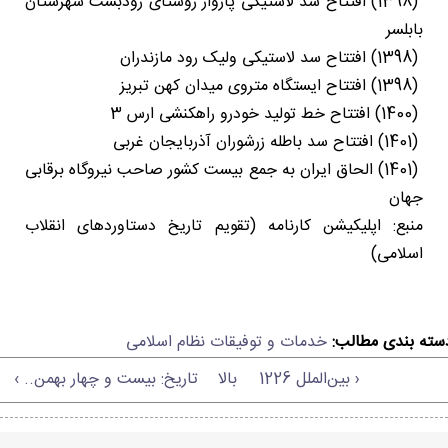
(1398) افتتاح سد لاستیکی پازوار روستای رودبست شهرستان
بابلسر
(1398) افتتاح سد لاستیکی ولیک رود مازندران
(1398) افتتاح ایستگاه متروی میدان کهن تبریز
(1400) افتتاح خط تولید خودرو راهکنشی ارس 3
(1401) افتتاح سد باطله زرشوران آذربایجان غربی
(1401) الحاق ایران به جمع بیست کشور صاحب نیروگاه برقابی
جهان
منبع: اپلیکیشن کارنامه (تقویم تاریخ دستاوردهای انقلاب
اسلامی)
سته بندی مطالب:
خدمات و توفیقات نظام اسلامی
‹ بین‌الملل 1226
بالا
تاریخ: بیست و چهار بهمن.. ›