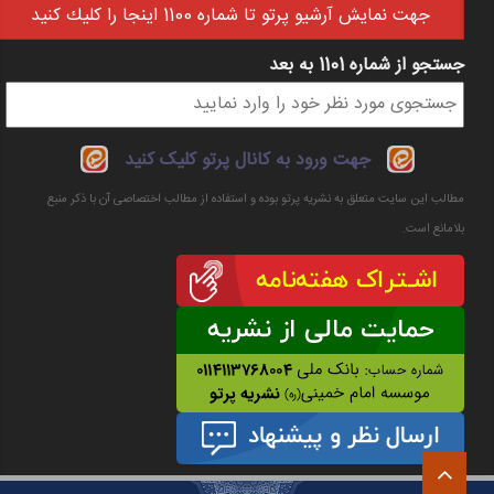
جهت نمايش آرشيو پرتو تا شماره 1100 اينجا را كليك كنيد
جستجو از شماره 1101 به بعد
فرم جستجو
جهت ورود به کانال پرتو کلیک کنید
مطالب این سایت متعلق به نشریه پرتو بوده و استفاده از مطالب اختصاصی آن با ذکر منبع
بلامانع است.