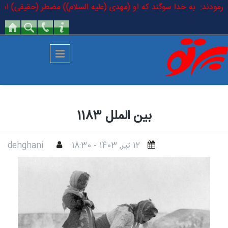
رفتن به محتوای اصلی
سلام فرمودند: به خدا سوگند که او (مهدی (علیه السلام)) مضطر (حقیقی) است
بین الملل 1183
12 تير, 1403 - 18:30
dehghani