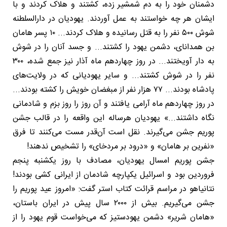
دشمنان خود را به دم شمشیر زده، کشتند و هلاک کردند و با
ایشان هر چه خواستند به عمل آوردند. یهودیان در دارالسلطنه
شوش ۵۰۰ نفر را به قتل رسانیده و هلاک کردند... ۱۰ پسر هامان
بن همدانای، دشمن یهود را کشتند... و جسد آنان را در شوش
به دار آویختند... در روز چهاردهم ماه آذار نیز جمع شده، ۳۰۰
نفر را در شوش کشتند... و سایر یهودیانی که در ولایت‌های
پادشاه بودند... ۷۷ هزار نفر از مبغضان خویش را کشته بودند...
در روز چهاردهم ماه آرامی یافتند و آن روز را روز بزم و شادمانی
نگاه داشتند...» یهودیان هرساله این واقعه را در قالب جشن
پوریم جشن می‌گیرند. نقل است آن‌قدر مست می‌کنند تا فرق
«نفرین بر هامان» و «درود بر مردخای» را تشخیص ندهند!
جشن پوریم امسال یهودیان، مصادف با روز یکشنبه پنجم
فروردین بود و اسرائیل یکپارچه شادمان از ایرانی کشی بودند!
نتانیاهو در مراسم قرائت کتاب استر گفت: «امروز عید پوریم را
جشن می‌گیریم. بیش از ۲۰۰۰ سال پیش در ایران باستان،
«هامان شریر» دشمن یهودستیز که می‌خواست قوم یهود را از