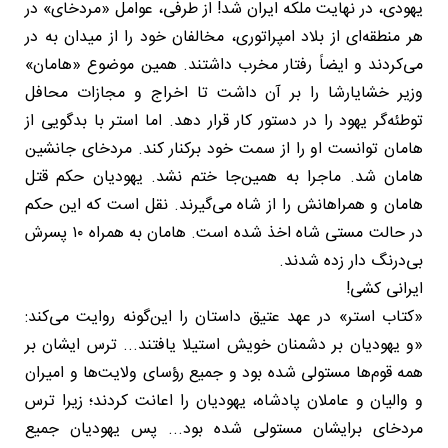
یهودی، در نهایت ملکه ایران شد! از طرفی، عوامل «مردخای» در
هر منطقه‌ای از بلاد امپراتوری، مخالفان خود را از میدان به در
می‌کردند و ایضاً رفتار مخرب داشتند. همین موضوع «هامان»
وزیر خشایارشا را بر آن داشت تا اخراج و مجازات محافل
توطئه‌گر یهود را در دستور کار قرار دهد. اما استر با بدگویی از
هامان توانست او را از سمت خود برکنار کند. مردخای جانشین
هامان شد. ماجرا به همین‌جا ختم نشد. یهودیان حکم قتل
هامان و همراهانش را از شاه می‌گیرند. نقل است که این حکم
در حالت مستی شاه اخذ شده است. هامان به همراه ۱۰ پسرش
بی‌درنگ دار زده شدند.
ایرانی کشی!
«کتاب استر» در عهد عتیق داستان را این‌گونه روایت می‌کند:
«و یهودیان بر دشمنان خویش استیلا یافتند... ترس ایشان بر
همه قوم‌ها مستولی شده بود و جمیع رؤسای ولایت‌ها و امیران
و والیان و عاملان پادشاه، یهودیان را اعانت کردند؛ زیرا ترس
مردخای برایشان مستولی شده بود... پس یهودیان جمیع