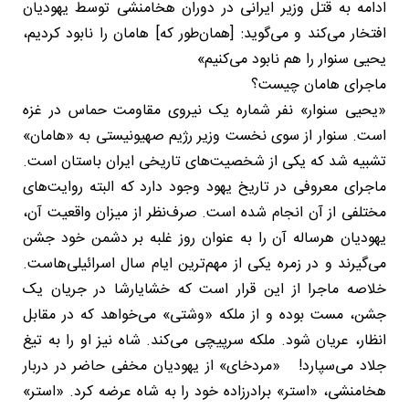
ادامه به قتل وزیر ایرانی در دوران هخامنشی توسط یهودیان
افتخار می‌کند و می‌گوید: [همان‌طور که] هامان را نابود کردیم،
یحیی سنوار را هم نابود می‌کنیم»
ماجرای هامان چیست؟
«یحیی سنوار» نفر شماره یک نیروی مقاومت حماس در غزه
است. سنوار از سوی نخست وزیر رژیم صهیونیستی به «هامان»
تشبیه شد که یکی از شخصیت‌های تاریخی ایران باستان است.
ماجرای معروفی در تاریخ یهود وجود دارد که البته روایت‌های
مختلفی از آن انجام شده است. صرف‌نظر از میزان واقعیت آن،
یهودیان هرساله آن را به عنوان روز غلبه بر دشمن خود جشن
می‌گیرند و در زمره یکی از مهم‌ترین ایام سال اسرائیلی‌هاست.
خلاصه ماجرا از این قرار است که خشایارشا در جریان یک
جشن، مست بوده و از ملکه «وشتی» می‌خواهد که در مقابل
انظار، عریان شود. ملکه سرپیچی می‌کند. شاه نیز او را به تیغ
جلاد می‌سپارد! «مردخای» از یهودیان مخفی حاضر در دربار
هخامنشی، «استر» برادرزاده خود را به شاه عرضه کرد. «استر»