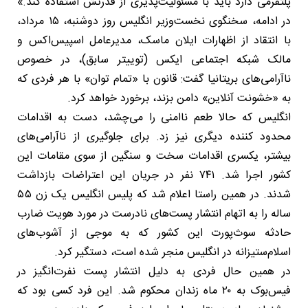
پلتفرمی دارد باید با مسئولیت‌پذیری از قدرتش استفاده کند.»
در ادامه، سخنگوی نخست‌وزیر انگلیس روز دوشنبه، ۱۵ مرداد،
با انتقاد از اظهارات ایلان ماسک، مدیرعامل اسپیس‌اکس و
مالک شبکه اجتماعی ایکس (توییتر سابق)، در خصوص
ناآرامی‌های بریتانیا گفت: قانون با «تمام توان» با هر فردی که
به «خشونت آنلاین» دامن بزند، برخورد خواهد کرد.
انگلیس که حالا طعم ناامنی را می‌چشد، دست به اقدامات
محدود کننده دیگری نیز زد. برای جلوگیری از ناآرامی‌های
بیشتر، یکسری اقدامات سخت و سنگین از سوی مقامات این
کشور اجرا شد. ۷۴۱ نفر در جریان این اعتراضات بازداشت
شدند. در همین راستا اعلام شد که پلیس انگلیس یک زن ۵۵
ساله را به اتهام انتشار پست‌های نادرست در مورد هویت ضارب
حادثه سوث‌پورت این کشور که به موجی از آشوب‌های
اسلام‌ستیزانه در انگلیس منجر شده است، دستگیر کرد.
در همین حال فردی به دلیل انتشار پست نفرت‌انگیز در
فیس‌بوک به ۲۰ ماه زندان محکوم شد. این فرد کسی بود که