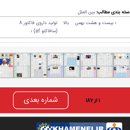
سته بندی مطالب:
بین الملل
‹ بیست و هشت بهمن
بالا
تولید داروی فاکتور 8
(سافاکتو af) ›
شماره بعدی
1 از 187