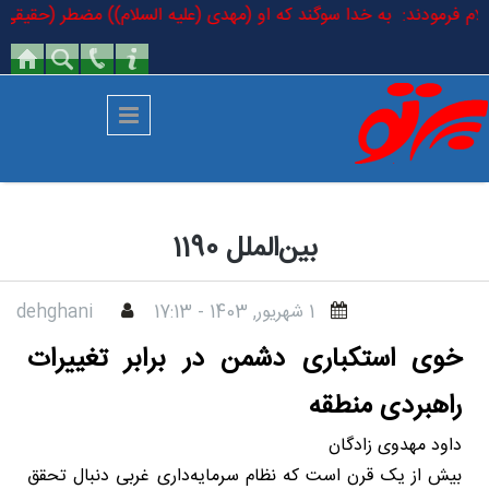
رفتن به محتوای اصلی
 السلام فرمودند: به خدا سوگند که او (مهدی (علیه السلام)) مضطر (حقیقی) 
بین‌الملل 1190
1 شهريور, 1403 - 17:13
dehghani
خوی استکباری دشمن در برابر تغییرات
راهبردی منطقه
داود مهدوی زادگان
بیش از یک قرن است که نظام سرمایه‌داری غربی دنبال تحقق