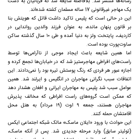
رسانه‌ها منتشر شد. بلافاصله شایعه شد که قربانیان به دست
یک مهاجر غیرقانونی 17 ساله مسلمان کشته شده‌اند.
این در حالی است که پلیس تاکید داشت قاتل که هویتش بنا
بر قانون پنهان مانده، به عنوان فرزند والدین رواندایی در
کاردیف، پایتخت ولز به دنیا آمده و طی ۱۰ سال گذشته ساکن
ساوت‌پورت بوده است.
اما همین شایعه باعث ایجاد موجی از ناآرامی‌ها توسط
راست‌های افراطی مهاجرستیز شد که در خیابان‌ها تجمع کرده و
اجازه عبور هر فردی که رنگ پوستش تیره بود را نمی‌دادند. این
اتفاقات سبب نگرانی مهاجران در انگلیس و ایرلند شد. همین
عوامل سبب شد پلیس به مهاجران ایرانی و افغان هشدار دهد
که ممکن است گروه‌های راست افراطی که مخالف پذیرش
مهاجران هستند، جمعه ۹ اوت (۱۹ مرداد) به هتل محل
اقامتشان حمله کنند.
این حوادث با ورود «ایلان ماسک» مالک شبکه اجتماعی ایکس
(توئیتر سابق) وارد مرحله جدیدی شد. پس از آنکه ماسک،