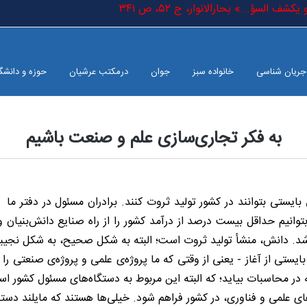
 السؤ...» بحارالانوار، ج ٥٢، ص ٣٤١
جریان شناسی
خانواده سبز
جوان
درمکتب عرشیان
حوزه و دانشگ
به فکر تجاری‌سازی علم و صنعت باشیم
ستی بتوانند در کشور تولید ثروت کنند. برادران مسئول در دفتر ما
 کردند؛ نظر آنها این است که تا سال ۱۴۰۴ ما باید بتوانیم حداقل بیست درصد از درآمد کشور را 
. دانش، منشأ تولید ثروت است؛ البته به شکل صحیح، به شکل نجیبان
ایستی از آغاز - یعنی از وقتی که ما پروژه‌ی علمی و پروژه‌ی صنعتی را 
ئله در محاسبات بیاید؛ که البته این مربوط به دستگاه‌های مسئول کشور اس
ای علمی و فناوری، در کشور فراهم شود. خیلی‌ها هستند که مایلند دست