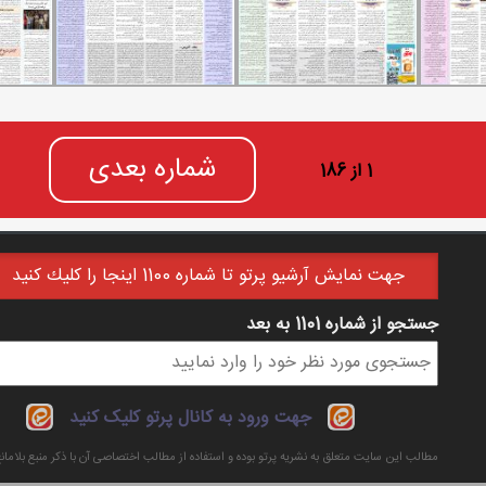
شماره بعدی
1 از 186
جهت نمايش آرشيو پرتو تا شماره 1100 اينجا را كليك كنيد
جستجو از شماره 1101 به بعد
فرم جستجو
جهت ورود به کانال پرتو کلیک کنید
مطالب این سایت متعلق به نشریه پرتو بوده و استفاده از مطالب اختصاصی آن با ذکر منبع بلاما