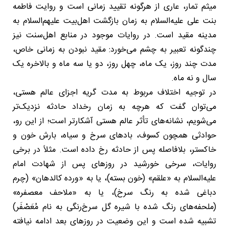
میثم تمار، عاری از هرگونه تقیید زمانی است و روایت فاطمه
بنت علی علیه‌السلام به زمان بازگشت اهل‌بیت علیهم‌السلام به
مدینه مقید است. در روایات موجود در منابع اهل‌سنت نیز
چندگونه تعبیر به چشم می‌خورد: مقید نبودن به زمانی خاص،
مدت چند روز، یک ماه، چهل روز، دو یا سه ماه و بالاخره یک
سال و نه ماه.
در توجیه اختلاف مربوط به مدت گریه اجزای عالم هستی،
می‌توان گفت که هرچه به زمان رخداد حادثه نزدیک‌تر
می‌شویم، نشانه‌های تأثر عالم هستی آشکارتر است؛ از این رو،
حوادثی همچون کسوف، بادهای سرخ و سیاه، بارش خون و
خاکستر، بلافاصله پس از حادثه رخ داده است. مثلاً در برخی
روایات، سرخی خورشید در روزهای پس از شهادت امام
علیه‌السلام به «علقم» (خون بسته)، یا به «ورده کالدهان» (چرم
دباغی شده به رنگ سرخ)، یا به «ملاحف معصفره»
(ملحفه‌های رنگ شده با شیره گل سرخ‌رنگی به نام مُعَصْفَر)
تشبیه شده است و این وضعیت در روزهای بعد ادامه نیافته