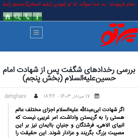
رفتن به محتوای اصلی
علیه السلام فرمودند: به خدا سوگند که او (مهدی (علیه السلام)) مضطر (حقی
بررسی رخدادهای شگفت‌ پس از شهادت امام
حسین‌علیه‌السلام (بخش پنجم)
17 مرداد, 1403 - 18:44
dehghani
اگر شهادت ابی‌عبدالله علیه‌السلام اجزای مختلف عالم
هستی را به گریستن واداشت، امر غریبی نیست که
انبیای الاهی، فرشتگان و جنیانِ باایمان نیز بر این
مصیبت بزرگ بگریند و عزادار شوند. این حقیقت را