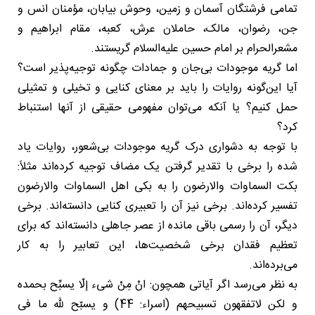
تمامی فرشتگان آسمان و زمین، وحوش بیابان، مؤمنان انس و
جن، رضوان، مالک، حاملان عرش، کعبه، مقام ابراهیم و
مشعرالحرام بر امام حسین علیه‌السلام گریستند.
اما گریه موجودات بی‌جان و جمادات چگونه توجیه‌پذیر است؟
آیا این‌گونه روایات را باید بر معنای کنایی و تخیلی و تمثیلی
حمل کنیم؟ یا آنکه می‌توان مفهومی حقیقی از آنها استنباط
کرد؟
با توجه به دشواری درک گریه موجودات بی‌شعور، روایات یاد
شده را برخی با تقدیر گرفتن یک مضاف توجیه کرده‌اند مثلاً:
بکت السماوات والارضون را به بکی اهل السماوات والارضون
تفسیر کرده‌اند. برخی نیز آن را تعبیری کنایی دانسته‌اند. برخی
دیگر، آن را رسمی باقی مانده از عصر جاهلی دانسته‌اند که برای
تعظیم فقدان برخی شخصیت‌ها، این تعابیر را به کار
می‌برده‌اند.
به نظر می‌رسد اگر آیاتی همچون: انْ مِنْ شیء إلّا یسبِّح بحمده
و لکن لاتفقهون تسبیحهم (اسراء: 44) و یسبّح لله ما فی