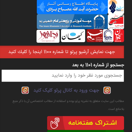
جهت نمايش آرشيو پرتو تا شماره 1100 اينجا را كليك كنيد
جستجو از شماره 1101 به بعد
فرم جستجو
جهت ورود به کانال پرتو کلیک کنید
مطالب این سایت متعلق به نشریه پرتو بوده و استفاده از مطالب اختصاصی آن با ذکر منبع
بلامانع است.