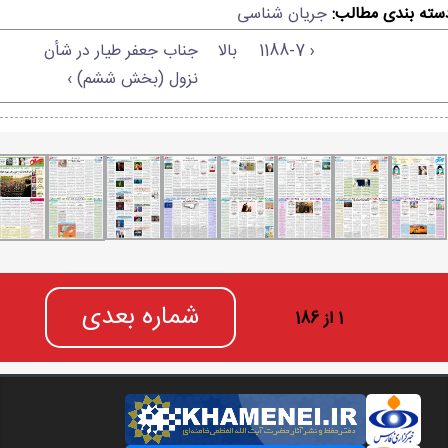
سته بندی مطالب:
جریان شناسی
‹ 1188-7
بالا
جناب جعفر طیار در شأن
نزول (بخش ششم) ›
شماره بعدی
1 از 186