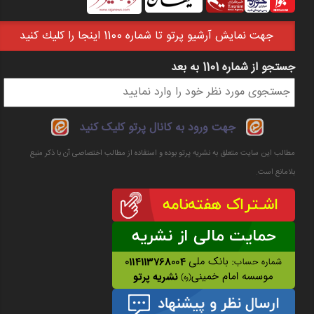
جهت نمايش آرشيو پرتو تا شماره 1100 اينجا را كليك كنيد
جستجو از شماره 1101 به بعد
فرم جستجو
جهت ورود به کانال پرتو کلیک کنید
مطالب این سایت متعلق به نشریه پرتو بوده و استفاده از مطالب اختصاصی آن با ذکر منبع
بلامانع است.