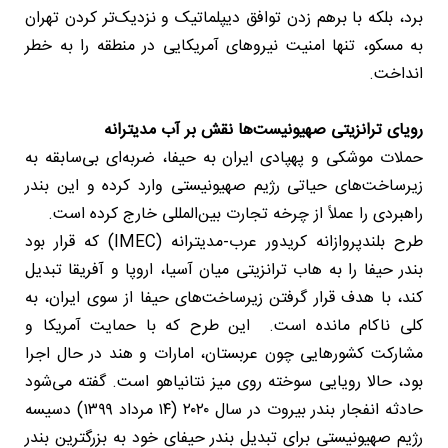
برد، بلکه با برهم زدن توافق دیپلماتیک و نزدیک‌تر کردن تهران
به مسکو، تنها امنیت نیروهای آمریکایی در منطقه را به خطر
انداخت.
رویای ترانزیتی صهیونیست‌ها نقش بر آب مدیترانه
حملات موشکی و پهپادی ایران به حیفا، ضربه‌ای بی‌سابقه به
زیرساخت‌های حیاتی رژیم صهیونیستی وارد کرده و این بندر
راهبردی را عملاً از چرخه تجارت بین‌المللی خارج کرده است.
️طرح بلندپروازانه کریدور عرب-مدیترانه (IMEC) که قرار بود
بندر حیفا را به هاب ترانزیتی میان آسیا، اروپا و آفریقا تبدیل
کند، با هدف قرار گرفتن زیرساخت‌های حیفا از سوی ایران، به
کلی ناکام مانده است. ️این طرح که با حمایت آمریکا و
مشارکت کشورهایی چون عربستان، امارات و هند در حال اجرا
بود، حالا رویایی سوخته روی میز نتانیاهو است. ️گفته می‌شود
حادثه انفجار بندر بیروت در سال ۲۰۲۰ (۱۴ مرداد ۱۳۹۹) دسیسه
رژیم صهیونیستی برای تبدیل بندر حیفای خود به بزرگترین بندر