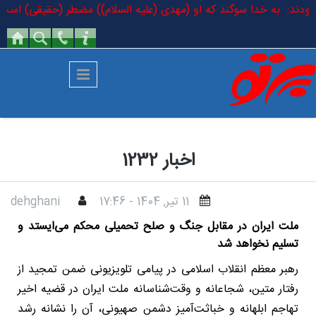
رفتن به محتوای اصلی
لام فرمودند: به خدا سوگند که او (مهدی (علیه السلام)) مضطر (حقیقی) است 
اخبار 1232
11 تير, 1404 - 17:46
dehghani
ملت ایران در مقابل جنگ و صلح تحمیلی محکم می‌ایستد و
تسلیم نخواهد شد
رهبر معظم انقلاب اسلامی در پیامی تلویزیونی ضمن تمجید از
رفتار متین، شجاعانه و وقت‌شناسانه ملت ایران در قضیه اخیر
تهاجم ابلهانه و خباثت‌آمیز دشمن صهیونی، آن را نشانه رشد