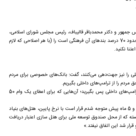
ئیس جمهور و دکتر محمدباقر قالیباف، رئیس مجلس شورای اسلامی،
خواستار ابلاغ لایحه عفاف و حجاب شد و تاکید کرد: انتظار بسیاری از این اکثریت انبوه آن است تا دیر نشده، لایحه عفاف و حجاب که حدود 70 درصد بندهای آن فرهنگی است را (با هر اصلاحی که لازم
تنا نکنید.
خلی را نیز جهت‌دهی می‌کنند، گفت: بانک‌های خصوصی برای مردم
ق مردم را از ترامپ‌های داخلی بگیریم.
وی اضافه کرد: اگر توانایی بازپس‌گیری دارایی‌های کشور از آمریکا و ترامپ را ندارید، حداقل اموال کشور را از «علی انصاری» و سایر ترامپ‌های داخلی پس بگیرید؛ آن‌هایی که برای اعطای یک وام 50
ثابتی در ادامه به تخلفات «مهدی جهانگیری» در بانک گردشگری اشاره و بیان کرد: «او در دولت‌های مختلف تسهیلات متعدد گرفته است و 5 ماه پیش متوجه شدم قرار است با نرخ پایین، هتل‌های بنیاد
ارت میراث فرهنگی و گردشگری قراردادی بسته که از محل صندوق توسعه ملی برای هتل سازی اعتبار دریافت
رار شد این اتفاق نیفتد.»