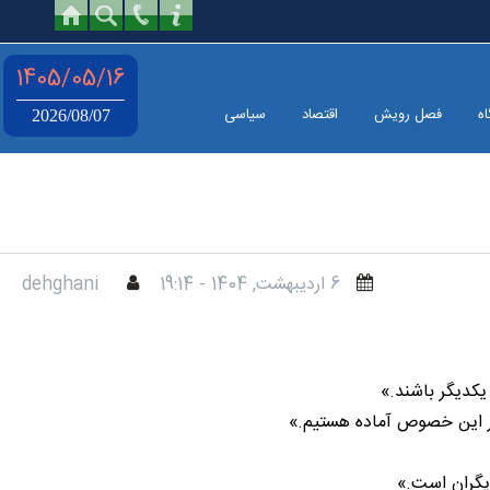
1405/05/16
اه
فصل رویش
اقتصاد
سیاسی
2026/08/07
6 ارديبهشت, 1404 - 19:14
dehghani
یکدیگر باشند.»
 در این خصوص آماده هستیم.»
دیگران است.»