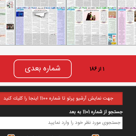
شماره بعدی
1 از 186
جهت نمايش آرشيو پرتو تا شماره 1100 اينجا را كليك كنيد
جستجو از شماره 1101 به بعد
فرم جستجو