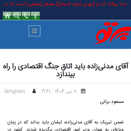
رفتن به محتوای اصلی
 به خدا سوگند که او (مهدی (علیه السلام)) مضطر (حقیقی) است که در کتاب خ
آقای مدنی‌زاده باید اتاق جنگ اقتصادی را راه
بیندازد
8 تير, 1404 - 19:41
dehghani
مسعود براتی
ضمن تبریک به آقای مدنی‌زاده، ایشان باید بداند که در زمان
ویژه‌ای به عنوان وزیر امور اقتصادی برگزیده شدند. کشور در