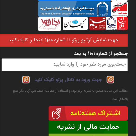
جهت نمايش آرشيو پرتو تا شماره 1100 اينجا را كليك كنيد
جستجو از شماره 1101 به بعد
فرم جستجو
جهت ورود به کانال پرتو کلیک کنید
مطالب این سایت متعلق به نشریه پرتو بوده و استفاده از مطالب اختصاصی آن با ذکر منبع
بلامانع است.