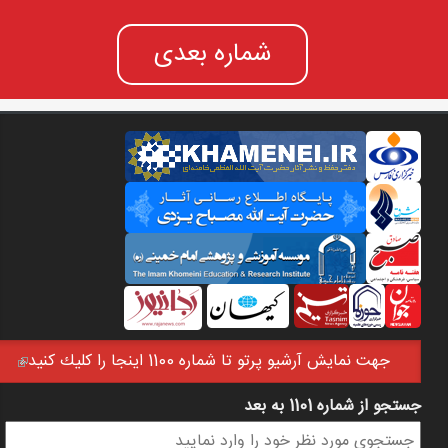
شماره بعدی
جهت نمايش آرشيو پرتو تا شماره 1100 اينجا را كليك كنيد
(link is external)
جستجو از شماره 1101 به بعد
فرم جستجو