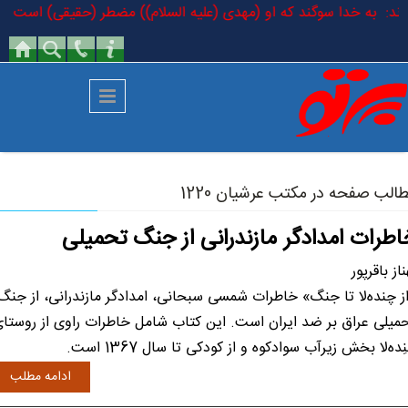
رفتن به محتوای اصلی
رمودند: به خدا سوگند که او (مهدی (علیه السلام)) مضطر (حقیقی) است که در 
الب صفحه در مکتب عرشیان 1220
اطرات امدادگر مازندرانی از جنگ تحمیلی
ناز باقرپور
ز چنده‌لا تا جنگ» خاطرات شمسی سبحانی، امدادگر مازندرانی، از جنگ
میلی عراق بر ضد ایران است. این کتاب شامل خاطرات راوی از روستا
نِده‌لا بخش زیرآب سوادکوه و از کودکی تا سال 1367 است.
ادامه مطلب