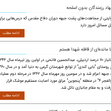
اد رزمندگان بدون اسلحه
ایتی از مجاهدت‌های پشت جبهه دوران دفاع مقدس که درس‌هایی برای
 مسائل امروز دارد
ادامه مطلب
 مانده‌ای از قافله شهدا هستم
جانباز ۷۰ درصد اردبیلی، عبدالحسین فاتحی در اولین روز 
در روستای "بابی کندی" از توابع شهرستان گرمی ب
به جبهه اعزام شد و در سومین روز مهرماه سال ۱۳۶۲ در مرحله دوم عم
"والفجر ۴" در منطقه "پنجوین" عراق مورد اصابت مستقیم موشک قرار
فت و به مقام جانبازی نائل شد.
ادامه مطلب