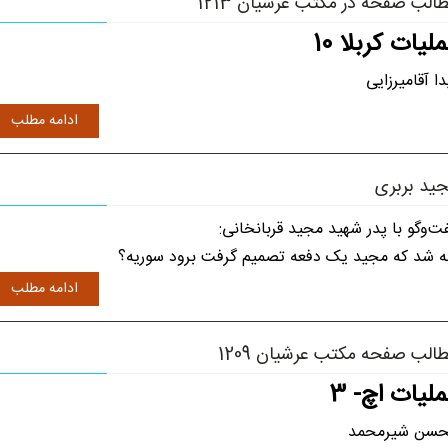
الب صفحه در مکتب عرشیان 1213
لیات کربلا 10
دا آقامیرزایی
ادامه مطلب
ید بربری
ت‌وگو با پدر شهید مجید قربانخانی:
 شد که مجید یک دفعه تصمیم گرفت برود سوریه؟
ادامه مطلب
الب صفحه مکتب عرشیان 1209
لیات اچ- 3
سن شیرمحمد